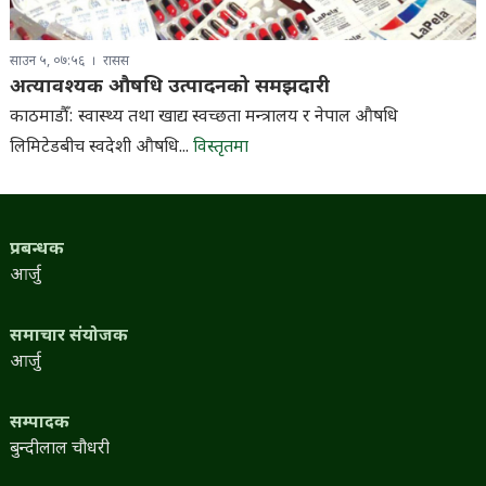
साउन ५, ०७:५६
रासस
अत्यावश्यक औषधि उत्पादनको समझदारी
काठमाडौँ: स्वास्थ्य तथा खाद्य स्वच्छता मन्त्रालय र नेपाल औषधि
लिमिटेडबीच स्वदेशी औषधि...
विस्तृतमा
प्रबन्धक
आर्जु
समाचार संयोजक
आर्जु
सम्पादक
बुन्दीलाल चौधरी