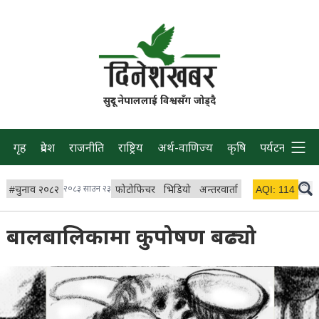
सुदूर नेपाललाई विश्वसँग जोड्दै
गृह
प्रदेश
राजनीति
राष्ट्रिय
अर्थ-वाणिज्य
कृषि
पर्यटन
प्रवास
#
चुनाव २०८२
२०८३ साउन २३
फोटोफिचर
भिडियो
अन्तरवार्ता
विचार/ब्लग
AQI:
114
लाइभ 
बालबालिकामा कुपोषण बढ्यो