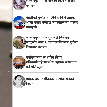
कञ्चनपुरमा मल अभाव किन भन्ने प्रश्न
यथावत
बैतडीको पुर्चौडीमा जैविक विविधताको
आधा करोड बजेटले नगरपालिका परिसर
सजाइयो
कञ्चनपुरमा एक युवकले निलेका
लागूऔषधका ९ वटा प्लास्टिकका पुडिया
दिसाबाट बरामद
पूर्वानुमानमा आधारित विपद्
प्रतिकार्यलाई स्थानीय तहसम्म संस्थागत
गर्ने प्रतिबद्धता
गायक तथा संगीतकार अशोक राईको
निधन