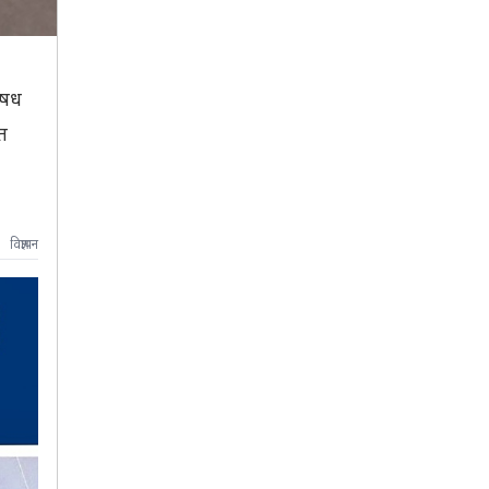
औषध
त
विज्ञापन