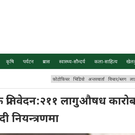
कृषि
पर्यटन
प्रवास
स्वास्थ्य-सौन्दर्य
कला-साहित्य
खेल
फोटोफिचर
भिडियो
अन्तरवार्ता
विचार/ब्लग
ला
षिक प्रतिवेदन:२११ लागुऔषध कारोब
ादी नियन्त्रणमा