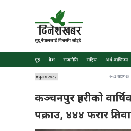
सुदूर नेपाललाई विश्वसँग जोड्दै
गृह
प्रदेश
राजनीति
राष्ट्रिय
अर्थ-वाणिज्य
#
चुनाव २०८२
२०८३ साउन २३
कञ्चनपुर प्रहरीको वार्
पक्राउ, ४४४ फरार प्रतिव