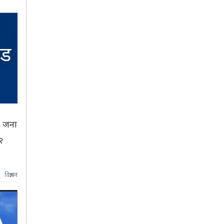
३ जना
२
विज्ञापन