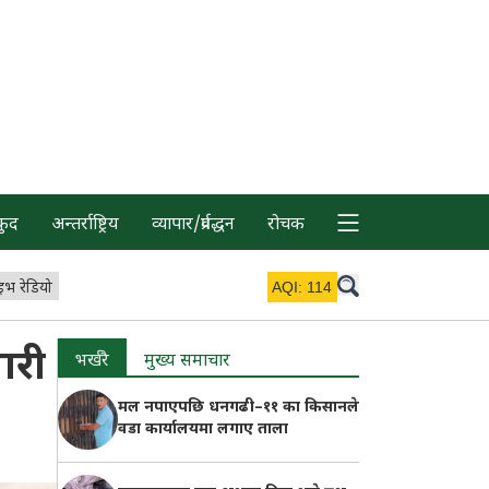
कुद
अन्तर्राष्ट्रिय
व्यापार/प्रर्वद्धन
रोचक
इभ रेडियो
AQI:
114
ारी
भर्खरै
मुख्य समाचार
मल नपाएपछि धनगढी–११ का किसानले
वडा कार्यालयमा लगाए ताला