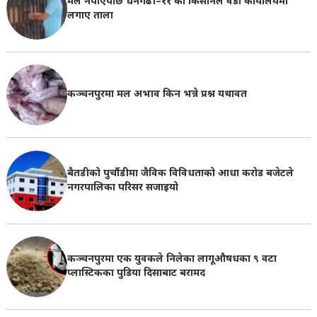
मल नपाएपछि धनगढी–११ का किसानले वडा कार्यालयमा
लगाए ताला
कञ्चनपुरमा मल अभाव किन भन्ने प्रश्न यथावत
बैतडीको पुर्चौडीमा जैविक विविधताको आधा करोड बजेटले
नगरपालिका परिसर सजाइयो
कञ्चनपुरमा एक युवकले निलेका लागूऔषधका ९ वटा
प्लास्टिकका पुडिया दिसाबाट बरामद