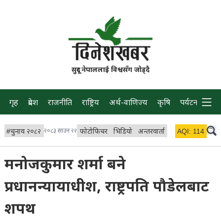
सुदूर नेपाललाई विश्वसँग जोड्दै
गृह
प्रदेश
राजनीति
राष्ट्रिय
अर्थ-वाणिज्य
कृषि
पर्यटन
प्रवास
#
चुनाव २०८२
२०८३ साउन २२
फोटोफिचर
भिडियो
अन्तरवार्ता
विचार/ब्लग
AQI:
114
लाइभ 
मनोजकुमार शर्मा बने
प्रधानन्यायाधीश, राष्ट्रपति पौडेलबाट
शपथ