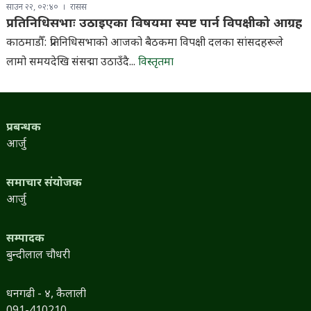
साउन २२, ०२:४०
रासस
प्रतिनिधिसभाः उठाइएका विषयमा स्पष्ट पार्न विपक्षीको आग्रह
काठमाडौँ: प्रतिनिधिसभाको आजको बैठकमा विपक्षी दलका सांसदहरूले
लामो समयदेखि संसद्मा उठाउँदै...
विस्तृतमा
प्रबन्धक
आर्जु
समाचार संयोजक
आर्जु
सम्पादक
बुन्दीलाल चौधरी
धनगढी - ४, कैलाली