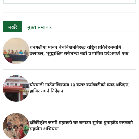
भर्खरै
मुख्य समाचार
धनगढीमा मानव बेचबिखनविरुद्ध राष्ट्रिय प्रतिवेदनमाथि
छलफल, ‘सुदूरपश्चिम सबैभन्दा बढी प्रभावित प्रदेशमध्ये एक’
चौरपाटी गाउँपालिकामा १३ करार कर्मचारीको म्याद थपिएन,
हाजिर नगर्न निर्देशन
दृष्टिविहीन जग्गी महराको घर बनाउन सुर्नया युनाइटेड क्लबको
सहयोग अभियान