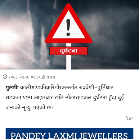
२०८३ जेठ ४, ०८:४१
रासस
गुल्मीः
कालीगण्डकी करिडोरअन्तर्गत रुद्रवेणी–पुर्तिघाट
सडकखण्डमा आइतबार राति मोटरसाइकल दुर्घटना हुँदा दुई
जनाको मृत्यु भएको छ।
विज्ञापन