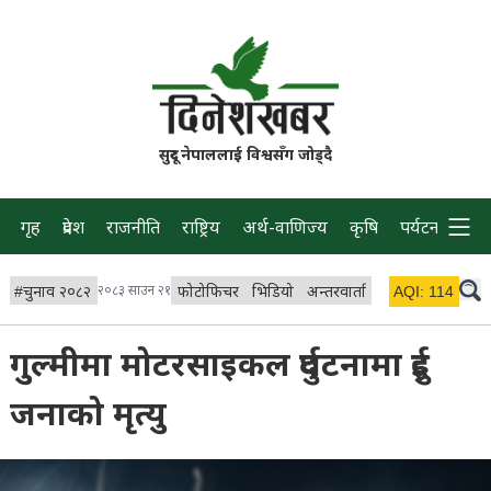
सुदूर नेपाललाई विश्वसँग जोड्दै
गृह
प्रदेश
राजनीति
राष्ट्रिय
अर्थ-वाणिज्य
कृषि
पर्यटन
प्रवास
#
चुनाव २०८२
२०८३ साउन २१
फोटोफिचर
भिडियो
अन्तरवार्ता
विचार/ब्लग
AQI:
114
लाइभ 
गुल्मीमा मोटरसाइकल दुर्घटनामा दुई
जनाको मृत्यु