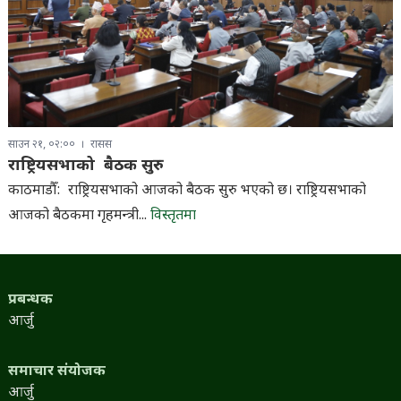
साउन २१, ०२:००
रासस
राष्ट्रियसभाको बैठक सुरु
काठमाडौँ: राष्ट्रियसभाको आजको बैठक सुरु भएको छ। राष्ट्रियसभाको
आजको बैठकमा गृहमन्त्री...
विस्तृतमा
प्रबन्धक
आर्जु
समाचार संयोजक
आर्जु