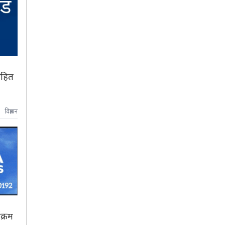
सहित
विज्ञापन
क्रम