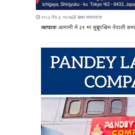
२०८३ जेठ ३, ०६:१७
खबर संवाददाता
जापानः
आगामी मे ३१ मा सुदूरपश्चिम नेपाली 