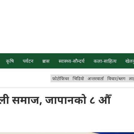
कृषि
पर्यटन
प्रवास
स्वास्थ्य-सौन्दर्य
कला-साहित्य
खेल
फोटोफिचर
भिडियो
अन्तरवार्ता
विचार/ब्लग
ला
नेपाली समाज, जापानको ८ औँ