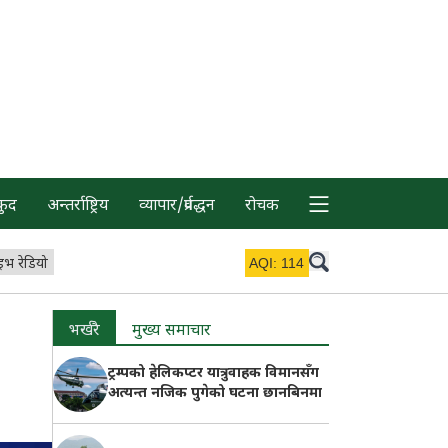
कुद
अन्तर्राष्ट्रिय
व्यापार/प्रर्वद्धन
रोचक
इभ रेडियो
AQI:
114
भर्खरै
मुख्य समाचार
ट्रम्पको हेलिकप्टर यात्रुवाहक विमानसँग
अत्यन्त नजिक पुगेको घटना छानबिनमा