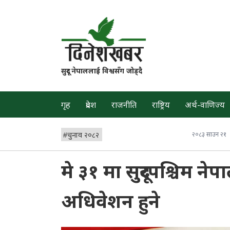
सुदूर नेपाललाई विश्वसँग जोड्दै
गृह
प्रदेश
राजनीति
राष्ट्रिय
अर्थ-वाणिज्य
#
चुनाव २०८२
२०८३ साउन २१
मे ३१ मा सुदूरपश्चिम 
अधिवेशन हुने