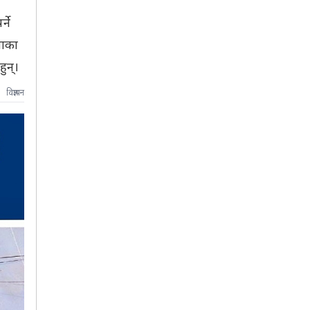
्ने
माका
ुन्।
विज्ञापन