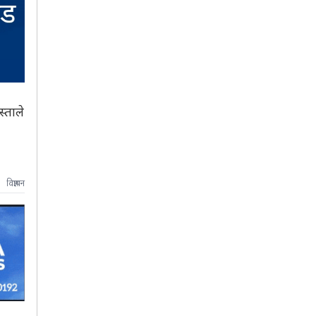
्ताले
विज्ञापन