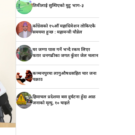
तिमीलाई सुम्पिएको मुटु भाग-३
काँग्रेसको १५औँ महाधिवेशन तोकिएकै
समयमा हुन्छ : महामन्त्री पौडेल
घर जग्गा पास गर्ने भन्दै रकम लिएर
फरार धनगढीका जगत कुँवर जेल चलान
कञ्चनपुरमा लागुऔषधसहित चार जना
पक्राउ
हिमाचल प्रदेशमा बस दुर्घटना हुँदा आठ
जनाको मृत्यु, १० घाइते