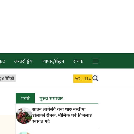
कुद
अन्तर्राष्ट्रिय
व्यापार/प्रर्वद्धन
रोचक
इभ रेडियो
AQI:
114
भर्खरै
मुख्य समाचार
साउन लागेसँगै राना थारु बस्तीमा
डोलाको रौनक, मौलिक पर्व तिजलाइ
स्वागत गर्दै