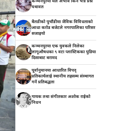
कञ्चनपुरमा मल अभाव किन भन्ने प्रश्न
यथावत
बैतडीको पुर्चौडीमा जैविक विविधताको
आधा करोड बजेटले नगरपालिका परिसर
सजाइयो
कञ्चनपुरमा एक युवकले निलेका
लागूऔषधका ९ वटा प्लास्टिकका पुडिया
दिसाबाट बरामद
पूर्वानुमानमा आधारित विपद्
प्रतिकार्यलाई स्थानीय तहसम्म संस्थागत
गर्ने प्रतिबद्धता
गायक तथा संगीतकार अशोक राईको
निधन