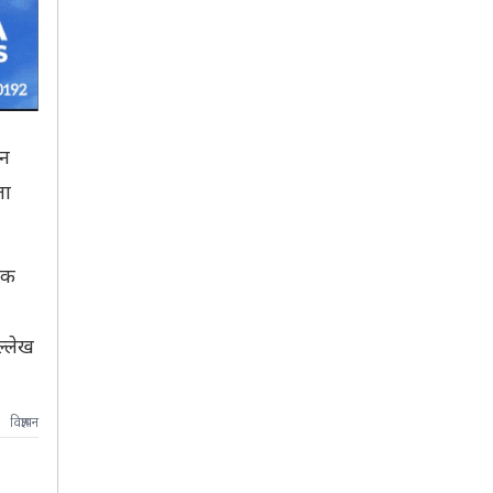
ान
ता
निक
ल्लेख
विज्ञापन