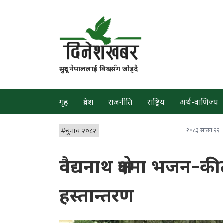
सुदूर नेपाललाई विश्वसँग जोड्दै
गृह
प्रदेश
राजनीति
राष्ट्रिय
अर्थ-वाणिज्य
#
चुनाव २०८२
२०८३ साउन २२
वैद्यनाथ क्षेत्रमा भजन–
हस्तान्तरण