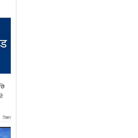
पछि
को
विज्ञापन