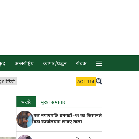
कुद
अन्तर्राष्ट्रिय
व्यापार/प्रर्वद्धन
रोचक
इभ रेडियो
AQI:
114
भर्खरै
मुख्य समाचार
मल नपाएपछि धनगढी–११ का किसानले
वडा कार्यालयमा लगाए ताला