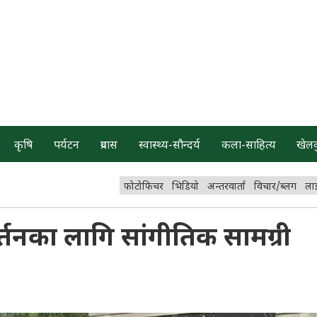
कृषि
पर्यटन
प्रवास
स्वास्थ्य-सौन्दर्य
कला-साहित्य
खेल
फोटोफिचर
भिडियो
अन्तरवार्ता
विचार/ब्लग
ला
कीर्तनका लागि सांगीतिक सामग्री