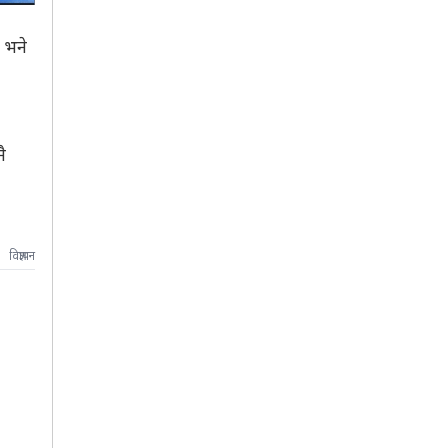
 भने
ै
विज्ञापन