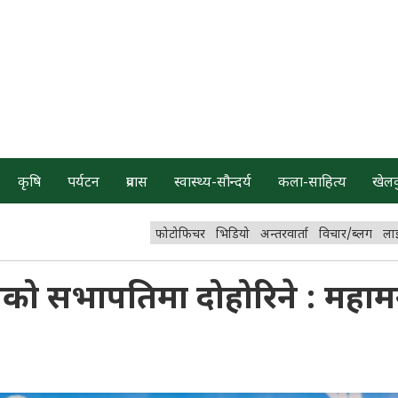
कृषि
पर्यटन
प्रवास
स्वास्थ्य-सौन्दर्य
कला-साहित्य
खेल
फोटोफिचर
भिडियो
अन्तरवार्ता
विचार/ब्लग
ला
को सभापतिमा दोहोरिने : महामन्त्