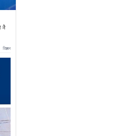
 नै
विज्ञापन