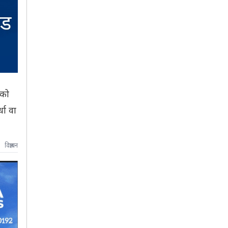
ेको
धा वा
विज्ञापन