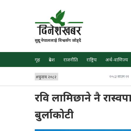
सुदूर नेपाललाई विश्वसँग जोड्दै
गृह
प्रदेश
राजनीति
राष्ट्रिय
अर्थ-वाणिज्य
#
चुनाव २०८२
२०८३ साउन २१
रवि लामिछाने नै रास्वपा
बुर्लाकोटी