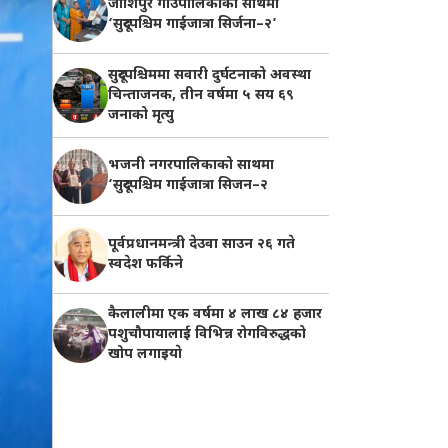
जोशिपुर गाउँपालिकाको साथमा
‘सुदूरपश्चिम गाईजात्रा सिर्जना–२’
सुदूरपश्चिममा सवारी दुर्घटनाको अवस्था
चिन्ताजनक, तीन वर्षमा ५ सय ६९
जनाको मृत्यु
भजनी नगरपालिकाको साथमा
‘सुदूरपश्चिम गाईजात्रा सिजन–२
पूर्वप्रधानमन्त्री देउवा साउन २६ गते
स्वदेश फर्किने
कैलालीमा एक वर्षमा ४ लाख ८४ हजार
पशुचौपायालाई विभिन्न रोगविरुद्धको
खोप लगाइयाे