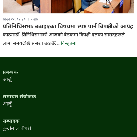
साउन २२, ०२:४०
रासस
प्रतिनिधिसभाः उठाइएका विषयमा स्पष्ट पार्न विपक्षीको आग्रह
काठमाडौँ: प्रतिनिधिसभाको आजको बैठकमा विपक्षी दलका सांसदहरूले
लामो समयदेखि संसद्मा उठाउँदै...
विस्तृतमा
प्रबन्धक
आर्जु
समाचार संयोजक
आर्जु
सम्पादक
बुन्दीलाल चौधरी