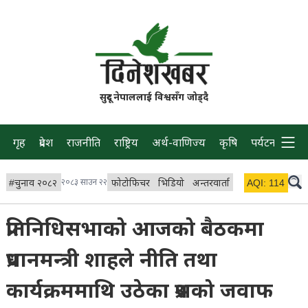
सुदूर नेपाललाई विश्वसँग जोड्दै
गृह
प्रदेश
राजनीति
राष्ट्रिय
अर्थ-वाणिज्य
कृषि
पर्यटन
प्रवास
#
चुनाव २०८२
२०८३ साउन २२
फोटोफिचर
भिडियो
अन्तरवार्ता
विचार/ब्लग
AQI:
114
लाइभ 
प्रतिनिधिसभाको आजको बैठकमा
प्रधानमन्त्री शाहले नीति तथा
कार्यक्रममाथि उठेका प्रश्नको जवाफ