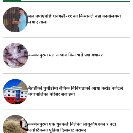
मल नपाएपछि धनगढी–११ का किसानले वडा कार्यालयमा
लगाए ताला
कञ्चनपुरमा मल अभाव किन भन्ने प्रश्न यथावत
बैतडीको पुर्चौडीमा जैविक विविधताको आधा करोड बजेटले
नगरपालिका परिसर सजाइयो
कञ्चनपुरमा एक युवकले निलेका लागूऔषधका ९ वटा
प्लास्टिकका पुडिया दिसाबाट बरामद