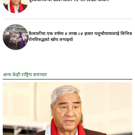
पूर्वप्रधानमन्त्री देउवा साउन २६ गते स्वदेश फर्किने
कैलालीमा एक वर्षमा ४ लाख ८४ हजार पशुचौपायालाई विभिन्न
रोगविरुद्धको खोप लगाइयाे
अन्य केही राष्ट्रिय समाचार