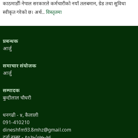
काठमाडौँः नेपाल सरकारले कर्मचारीको नयाँ तलबमान, ग्रेड तथा सुविधा
स्वीकृत गरेको छ। अर्थ...
विस्तृतमा
प्रबन्धक
आर्जु
समाचार संयोजक
आर्जु
सम्पादक
बुन्दीलाल चौधरी
धनगढी - ४, कैलाली
091-410210
dineshfm93.8mhz@gmail.com
दर्ता नम्बर - १०३५/०७५-७६