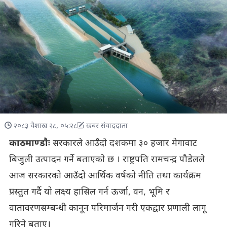
२०८३ वैशाख २८, ०५:२८
खबर संवाददाता
काठमाण्डाैः
सरकारले आउँदाे दशकमा ३० हजार मेगावाट
बिजुली उत्पादन गर्ने बताएकाे छ । राष्ट्रपति रामचन्द्र पौडेलले
आज सरकारकाे आउँदाे आर्थिक वर्षकाे नीति तथा कार्यक्रम
प्रस्तुत गर्दै याे लक्ष्य हासिल गर्न ऊर्जा, वन, भूमि र
वातावरणसम्बन्धी कानून परिमार्जन गरी एकद्वार प्रणाली लागू
गरिने बताए।