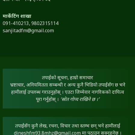
मार्केटिंग शाखा
091-410213,
9802315114
sanjitadfm@gmail.com
तपाईंको सूचना, हाम्रो समाचार
भ्रष्टाचार, अनियमितता सम्बन्धी र अन्य कुनै भिडियो तपाईंसँग छ भने
हामीलाई उपलब्ध गराउनुहोस् । एउटा जिम्मेवार नागरिकको दायित्व
पूरा गर्नुहोस् ।
‘स्रोत गोप्य राखिने छ ।’
तपाईंसँग कुनै लेख, रचना, विचार तथा स्तम्भ छन् भने हामीलाई
dineshfm93.8mhz@gmail.com
मा पठाउन सक्नुहुनेछ ।