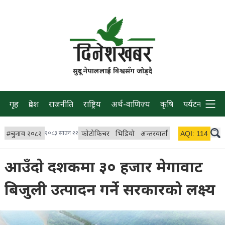
सुदूर नेपाललाई विश्वसँग जोड्दै
गृह
प्रदेश
राजनीति
राष्ट्रिय
अर्थ-वाणिज्य
कृषि
पर्यटन
प्रवास
#
चुनाव २०८२
२०८३ साउन २२
फोटोफिचर
भिडियो
अन्तरवार्ता
विचार/ब्लग
AQI:
114
लाइभ 
आउँदाे दशकमा ३० हजार मेगावाट
बिजुली उत्पादन गर्ने सरकारको लक्ष्य