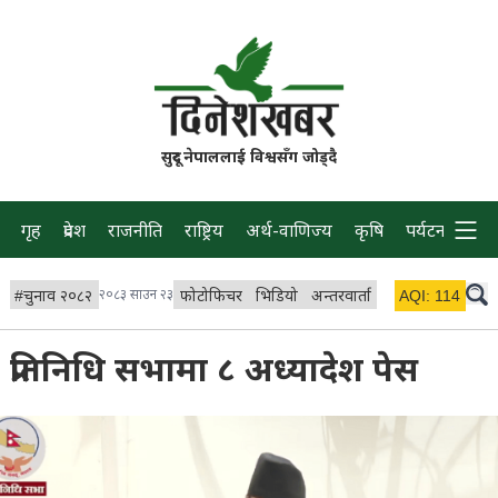
सुदूर नेपाललाई विश्वसँग जोड्दै
गृह
प्रदेश
राजनीति
राष्ट्रिय
अर्थ-वाणिज्य
कृषि
पर्यटन
प्रवास
#
चुनाव २०८२
२०८३ साउन २३
फोटोफिचर
भिडियो
अन्तरवार्ता
विचार/ब्लग
AQI:
114
लाइभ 
प्रतिनिधि सभामा ८ अध्यादेश पेस