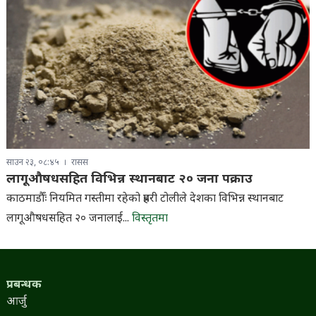
साउन २३, ०८:४५
रासस
लागूऔषधसहित विभिन्न स्थानबाट २० जना पक्राउ
काठमाडौँः नियमित गस्तीमा रहेको प्रहरी टोलीले देशका विभिन्न स्थानबाट
लागूऔषधसहित २० जनालाई...
विस्तृतमा
प्रबन्धक
आर्जु