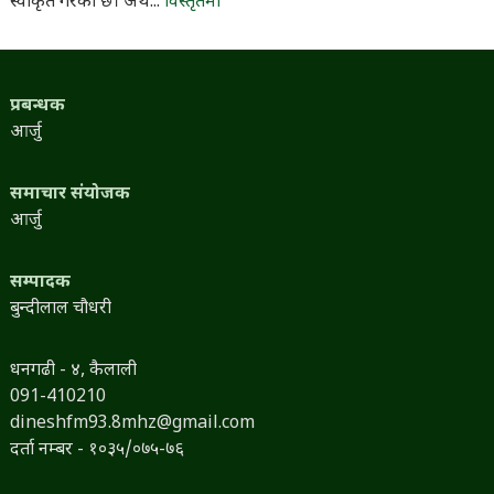
स्वीकृत गरेको छ। अर्थ...
विस्तृतमा
प्रबन्धक
आर्जु
समाचार संयोजक
आर्जु
सम्पादक
बुन्दीलाल चौधरी
धनगढी - ४, कैलाली
091-410210
dineshfm93.8mhz@gmail.com
दर्ता नम्बर - १०३५/०७५-७६