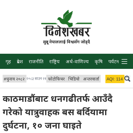
सुदूर नेपाललाई विश्वसँग जोड्दै
गृह
प्रदेश
राजनीति
राष्ट्रिय
अर्थ-वाणिज्य
कृषि
पर्यटन
प्रवास
#
चुनाव २०८२
२०८३ साउन २१
फोटोफिचर
भिडियो
अन्तरवार्ता
विचार/ब्लग
AQI:
114
लाइभ 
काठमाडौंबाट धनगढीतर्फ आउँदै
गरेको यात्रुवाहक बस बर्दियामा
दुर्घटना, १० जना घाइते