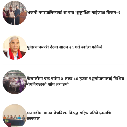
भजनी नगरपालिकाको साथमा ‘सुदूरपश्चिम गाईजात्रा सिजन–२
पूर्वप्रधानमन्त्री देउवा साउन २६ गते स्वदेश फर्किने
कैलालीमा एक वर्षमा ४ लाख ८४ हजार पशुचौपायालाई विभिन्न
रोगविरुद्धको खोप लगाइयाे
धनगढीमा मानव बेचबिखनविरुद्ध राष्ट्रिय प्रतिवेदनमाथि
छलफल