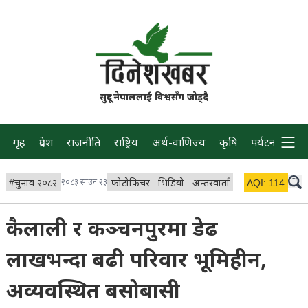
सुदूर नेपाललाई विश्वसँग जोड्दै
गृह
प्रदेश
राजनीति
राष्ट्रिय
अर्थ-वाणिज्य
कृषि
पर्यटन
प्रवास
#
चुनाव २०८२
२०८३ साउन २३
फोटोफिचर
भिडियो
अन्तरवार्ता
विचार/ब्लग
AQI:
114
लाइभ 
कैलाली र कञ्चनपुरमा डेढ
लाखभन्दा बढी परिवार भूमिहीन,
अव्यवस्थित बसोबासी