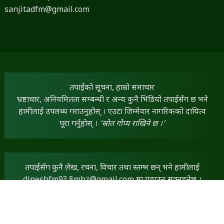
sanjitadfm@gmail.com
तपाईंको सूचना, हाम्रो समाचार
भ्रष्टाचार, अनियमितता सम्बन्धी र अन्य कुनै भिडियो तपाईंसँग छ भने
हामीलाई उपलब्ध गराउनुहोस् । एउटा जिम्मेवार नागरिकको दायित्व
पूरा गर्नुहोस् ।
‘स्रोत गोप्य राखिने छ ।’
तपाईंसँग कुनै लेख, रचना, विचार तथा स्तम्भ छन् भने हामीलाई
dineshfm93.8mhz@gmail.com
मा पठाउन सक्नुहुनेछ ।
तपाईंका सामग्रीलाई हामी प्राथमिकताका साथ प्रकाशित गर्नेछौं ।