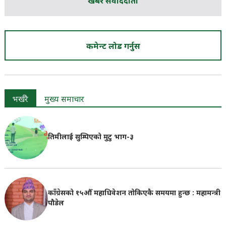
खबर संवाददाता
कमेन्ट लोड गर्नुस
भर्खरै
मुख्य समाचार
तिमीलाई सुम्पिएको मुटु भाग-३
काँग्रेसको १५औँ महाधिवेशन तोकिएकै समयमा हुन्छ : महामन्त्री
पौडेल