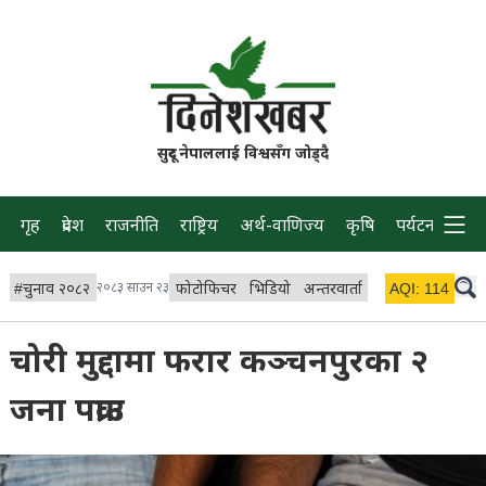
सुदूर नेपाललाई विश्वसँग जोड्दै
गृह
प्रदेश
राजनीति
राष्ट्रिय
अर्थ-वाणिज्य
कृषि
पर्यटन
प्रवास
#
चुनाव २०८२
२०८३ साउन २३
फोटोफिचर
भिडियो
अन्तरवार्ता
विचार/ब्लग
AQI:
114
लाइभ 
चोरी मुद्दामा फरार कञ्चनपुरका २
जना पक्राउ