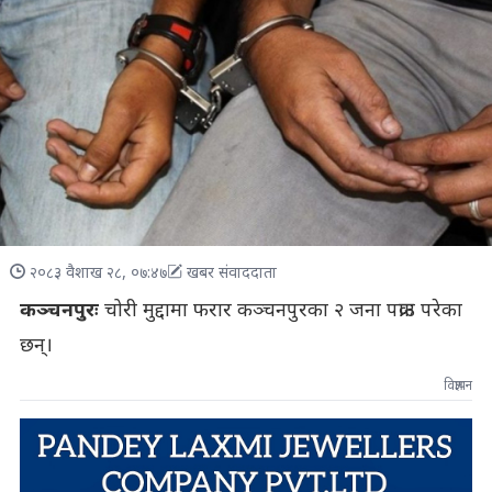
२०८३ वैशाख २८, ०७:४७
खबर संवाददाता
कञ्चनपुरः
चोरी मुद्दामा फरार कञ्चनपुरका २ जना पक्राउ परेका
छन्।
विज्ञापन