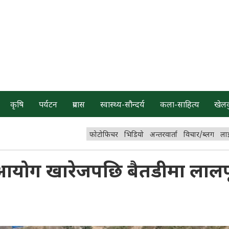
कृषि
पर्यटन
प्रवास
स्वास्थ्य-सौन्दर्य
कला-साहित्य
खेल
फोटोफिचर
भिडियो
अन्तरवार्ता
विचार/ब्लग
ला
आयोग खारेजपछि बैतडीमा लालपू