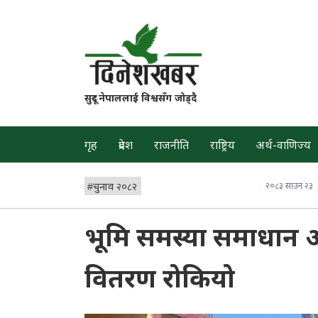
सुदूर नेपाललाई विश्वसँग जोड्दै
गृह
प्रदेश
राजनीति
राष्ट्रिय
अर्थ-वाणिज्य
#
चुनाव २०८२
२०८३ साउन २३
भूमि समस्या समाधान 
वितरण रोकियो