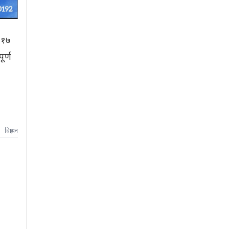
 १७
र्ण
विज्ञापन