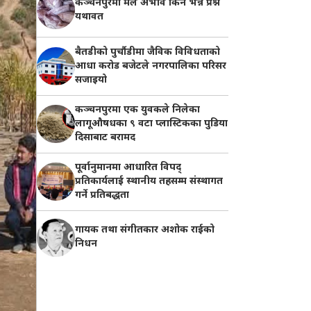
कञ्चनपुरमा मल अभाव किन भन्ने प्रश्न
यथावत
बैतडीको पुर्चौडीमा जैविक विविधताको
आधा करोड बजेटले नगरपालिका परिसर
सजाइयो
कञ्चनपुरमा एक युवकले निलेका
लागूऔषधका ९ वटा प्लास्टिकका पुडिया
दिसाबाट बरामद
पूर्वानुमानमा आधारित विपद्
प्रतिकार्यलाई स्थानीय तहसम्म संस्थागत
गर्ने प्रतिबद्धता
गायक तथा संगीतकार अशोक राईको
निधन