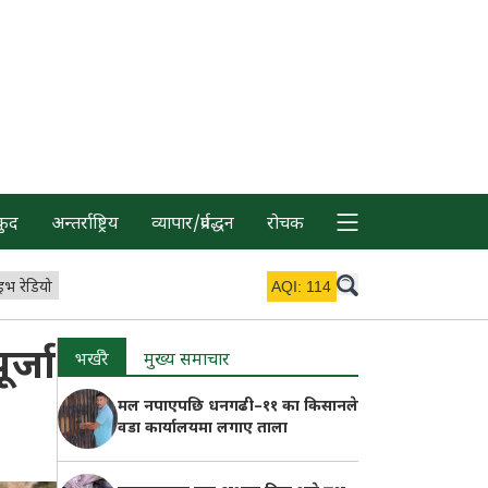
कुद
अन्तर्राष्ट्रिय
व्यापार/प्रर्वद्धन
रोचक
इभ रेडियो
AQI:
114
र्जा
भर्खरै
मुख्य समाचार
मल नपाएपछि धनगढी–११ का किसानले
वडा कार्यालयमा लगाए ताला