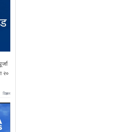
र्जा
ा २०
विज्ञापन