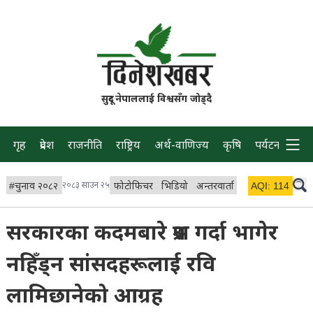
सुदूर नेपाललाई विश्वसँग जोड्दै
गृह
प्रदेश
राजनीति
राष्ट्रिय
अर्थ-वाणिज्य
कृषि
पर्यटन
प्रवास
#
चुनाव २०८२
२०८३ साउन २५
फोटोफिचर
भिडियो
अन्तरवार्ता
विचार/ब्लग
AQI:
114
लाइभ
सरकारका कदमबारे प्रश्न गर्दा भागेर
नहिँड्न सांसदहरूलाई रवि
लामिछानेको आग्रह