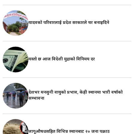
यादवको परिवारलाई प्रदेश सरकारले घर बनाइदिने
यस्तो छ आज विदेशी मुद्राको विनिमय दर
देशभर मनसुनी वायुको प्रभाव, केही स्थानमा भारी वर्षाको
सम्भावना
लागूऔषधसहित विभिन्न स्थानबाट २० जना पक्राउ