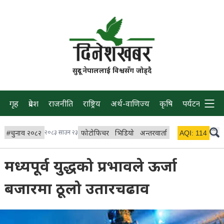
सुदूर नेपाललाई विश्वसँग जोड्दै
गृह
प्रदेश
राजनीति
राष्ट्रिय
अर्थ-वाणिज्य
कृषि
पर्यटन
प्रवास
#
चुनाव २०८२
२०८३ साउन २३
फोटोफिचर
भिडियो
अन्तरवार्ता
विचार/ब्लग
AQI:
114
लाइभ 
मध्यपूर्व युद्धको प्रभावले ऊर्जा
बजारमा ठूलो उतारचढाव