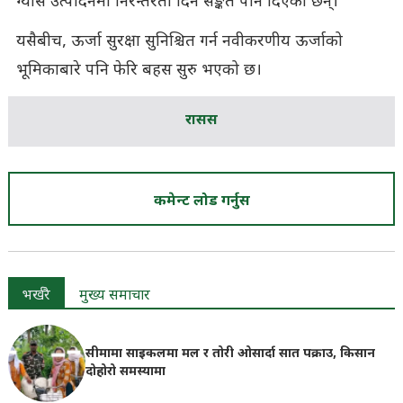
ग्यास उत्पादनमा निरन्तरता दिने सङ्केत पनि दिएका छन्।
यसैबीच, ऊर्जा सुरक्षा सुनिश्चित गर्न नवीकरणीय ऊर्जाको
भूमिकाबारे पनि फेरि बहस सुरु भएको छ।
रासस
कमेन्ट लोड गर्नुस
भर्खरै
मुख्य समाचार
सीमामा साइकलमा मल र तोरी ओसार्दा सात पक्राउ, किसान
दोहोरो समस्यामा