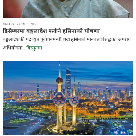
साउन २१, ०१:४७
रासस
डिसेम्बरमा बङ्गलादेश फर्कने हसिनाको घोषणा
बङ्गलादेशकी पदच्युत पूर्वप्रधानमन्त्री शेख हसिनाले मानवताविरुद्धको अपराध
अभियोगमा...
विस्तृतमा