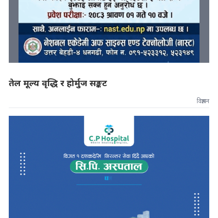
तेल मूल्य वृद्धि र होर्मुज सङ्कट
विज्ञापन