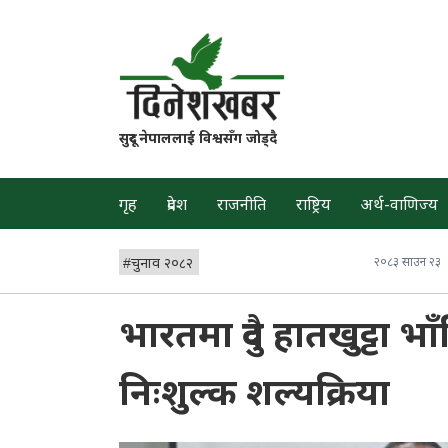
सुदूर नेपाललाई विश्वसँग जोड्दै
गृह
प्रदेश
राजनीति
राष्ट्रिय
अर्थ-वाणिज्य
#
चुनाव २०८२
२०८३ साउन २३
भारतमा दुवै हातखुट्टा भा
निःशुल्क शल्यक्रिया