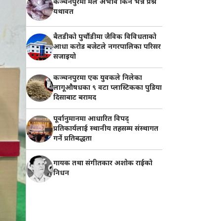
कञ्चनपुरमा मल अभाव किन भन्ने प्रश्न
यथावत
बैतडीको पुर्चौडीमा जैविक विविधताको
आधा करोड बजेटले नगरपालिका परिसर
सजाइयो
कञ्चनपुरमा एक युवकले निलेका
लागूऔषधका ९ वटा प्लास्टिकका पुडिया
दिसाबाट बरामद
पूर्वानुमानमा आधारित विपद्
प्रतिकार्यलाई स्थानीय तहसम्म संस्थागत
गर्ने प्रतिबद्धता
गायक तथा संगीतकार अशोक राईको
निधन