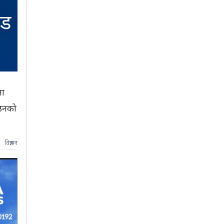
मा
 उनको
विज्ञापन