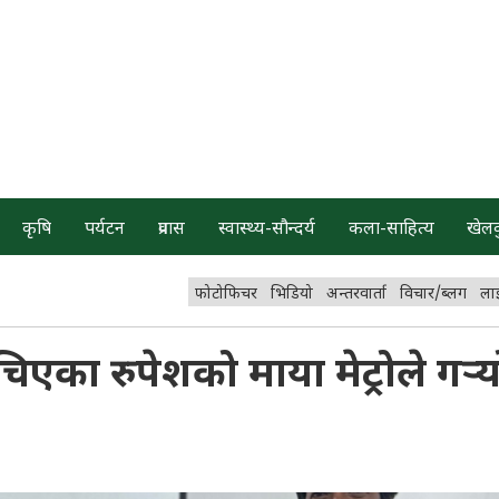
कृषि
पर्यटन
प्रवास
स्वास्थ्य-सौन्दर्य
कला-साहित्य
खेल
फोटोफिचर
भिडियो
अन्तरवार्ता
विचार/ब्लग
ला
ँचिएका रुपेशको माया मेट्रोले गर्‍य