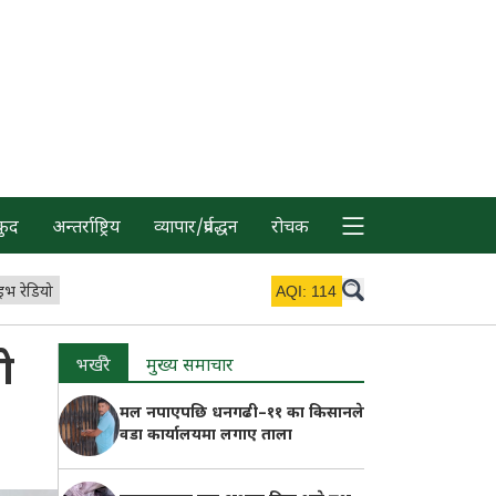
कुद
अन्तर्राष्ट्रिय
व्यापार/प्रर्वद्धन
रोचक
इभ रेडियो
AQI:
114
ो
भर्खरै
मुख्य समाचार
मल नपाएपछि धनगढी–११ का किसानले
वडा कार्यालयमा लगाए ताला