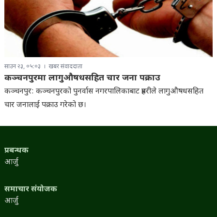
साउन २३, ०५:०३
खबर संवाददाता
कञ्चनपुरमा लागुऔषधसहित चार जना पक्राउ
कञ्चनपुर: कञ्चनपुरको पुनर्वास नगरपालिकाबाट प्रहरीले लागुऔषधसहित
चार जनालाई पक्राउ गरेको छ।
प्रबन्धक
आर्जु
समाचार संयोजक
आर्जु