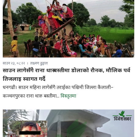
साउन २३, ०८:२२
लक्ष्मण ढुङ्गाल
साउन लागेसँगै राना थारु बस्तीमा डोलाको रौनक, मौलिक पर्व
तिजलाइ स्वागत गर्दै
धनगढी। साउन महिना लागेसँगै तराईका पश्चिमी जिल्ला कैलाली–
कञ्चनपुरका राना थारु बस्तीमा...
विस्तृतमा