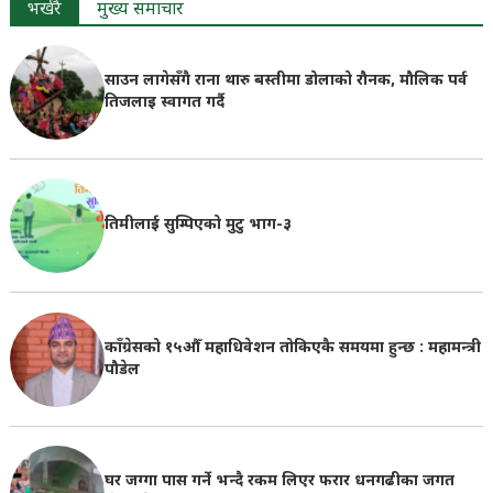
भर्खरै
मुख्य समाचार
साउन लागेसँगै राना थारु बस्तीमा डोलाको रौनक, मौलिक पर्व
तिजलाइ स्वागत गर्दै
तिमीलाई सुम्पिएको मुटु भाग-३
काँग्रेसको १५औँ महाधिवेशन तोकिएकै समयमा हुन्छ : महामन्त्री
पौडेल
घर जग्गा पास गर्ने भन्दै रकम लिएर फरार धनगढीका जगत