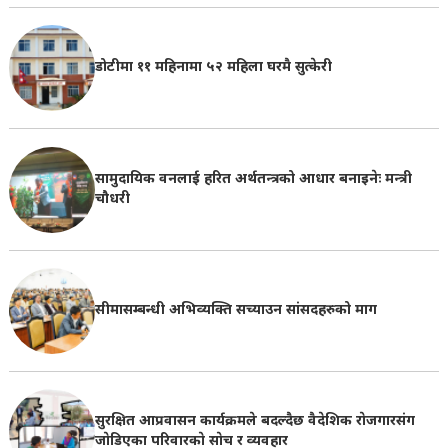
डोटीमा ११ महिनामा ५२ महिला घरमै सुत्केरी
सामुदायिक वनलाई हरित अर्थतन्त्रको आधार बनाइनेः मन्त्री
चौधरी
सीमासम्बन्धी अभिव्यक्ति सच्याउन सांसदहरुको माग
सुरक्षित आप्रवासन कार्यक्रमले बदल्दैछ वैदेशिक राेजगारसंग
जाेडिएका परिवारकाे साेच र व्यवहार