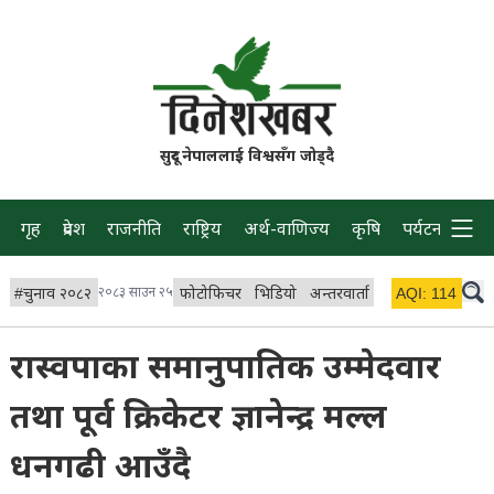
सुदूर नेपाललाई विश्वसँग जोड्दै
गृह
प्रदेश
राजनीति
राष्ट्रिय
अर्थ-वाणिज्य
कृषि
पर्यटन
प्रवास
#
चुनाव २०८२
२०८३ साउन २५
फोटोफिचर
भिडियो
अन्तरवार्ता
विचार/ब्लग
AQI:
114
लाइभ
रास्वपाका समानुपातिक उम्मेदवार
तथा पूर्व क्रिकेटर ज्ञानेन्द्र मल्ल
धनगढी आउँदै