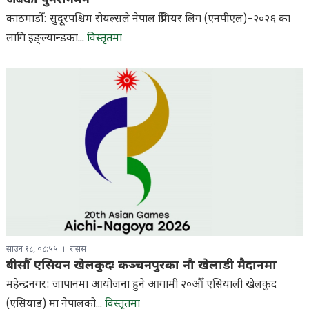
जैबको पुनरागमन
काठमाडौँ: सुदूरपश्चिम रोयल्सले नेपाल प्रिमियर लिग (एनपीएल)–२०२६ का
लागि इङ्ल्यान्डका...
विस्तृतमा
साउन १८, ०८:५५
रासस
बीसौँ एसियन खेलकुदः कञ्चनपुरका नौ खेलाडी मैदानमा
महेन्द्रनगर: जापानमा आयोजना हुने आगामी २०औँ एसियाली खेलकुद
(एसियाड) मा नेपालको...
विस्तृतमा