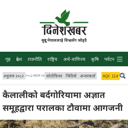
सुदूर नेपाललाई विश्वसँग जोड्दै
गृह
प्रदेश
राजनीति
राष्ट्रिय
अर्थ-वाणिज्य
कृषि
पर्यटन
प्रवास
#
चुनाव २०८२
२०८३ साउन २१
फोटोफिचर
भिडियो
अन्तरवार्ता
विचार/ब्लग
AQI:
114
लाइभ 
कैलालीको बर्दगोरियामा अज्ञात
समूहद्वारा परालका टौवामा आगजनी