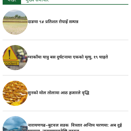
भर्खरै
मुख्य समाचार
दाङमा ९४ प्रतिशत रोपाइँ सम्पन्न
ग्वार्कोमा यात्रु बस दुर्घटनामा एकको मृत्यु, १९ घाइते
सुनको मोल तोलामा आठ हजारले वृद्धि
नारायणगढ–बुटवल सडक विस्तार अन्तिम चरणमा: अब दुई