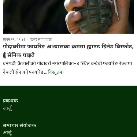
साउन २१, ०९:४२
खबर संवाददाता
गोदावरीमा फायरिङ अभ्यासका क्रममा ह्याण्ड ग्रिनेड विस्फोट,
दुई सैनिक घाइते
धनगढीः कैलालीको गोदावरी नगरपालिका–४ स्थित बन्देवी फायरिङ रेञ्जमा
नेपाली सेनाको फायरिङ...
विस्तृतमा
प्रबन्धक
आर्जु
समाचार संयोजक
आर्जु