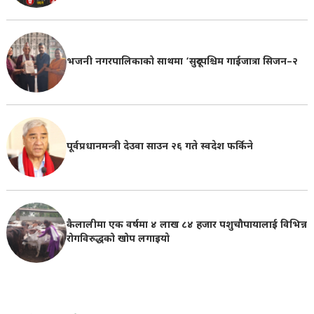
भजनी नगरपालिकाको साथमा ‘सुदूरपश्चिम गाईजात्रा सिजन–२
पूर्वप्रधानमन्त्री देउवा साउन २६ गते स्वदेश फर्किने
कैलालीमा एक वर्षमा ४ लाख ८४ हजार पशुचौपायालाई विभिन्न
रोगविरुद्धको खोप लगाइयाे