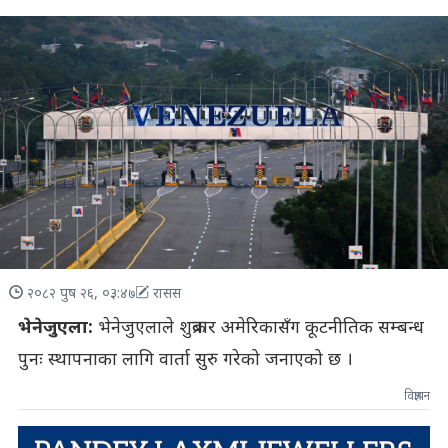
२०८२ पुष २६, ०३:४७
रासस
भेनेजुएला:
भेनेजुएलाले शुक्रबार अमेरिकासँग कूटनीतिक सम्बन्ध
पुनः स्थापनाका लागि वार्ता सुरु गरेको जनाएको छ ।
विज्ञापन