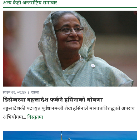
अन्य केही अन्तर्राष्ट्रिय समाचार
साउन २१, ०१:४७
रासस
डिसेम्बरमा बङ्गलादेश फर्कने हसिनाको घोषणा
बङ्गलादेशकी पदच्युत पूर्वप्रधानमन्त्री शेख हसिनाले मानवताविरुद्धको अपराध
अभियोगमा...
विस्तृतमा