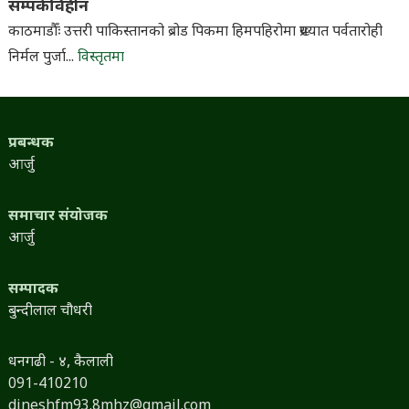
सम्पर्कविहीन
काठमाडौँः उत्तरी पाकिस्तानको ब्रोड पिकमा हिमपहिरोमा प्रख्यात पर्वतारोही
निर्मल पुर्जा...
विस्तृतमा
प्रबन्धक
आर्जु
समाचार संयोजक
आर्जु
सम्पादक
बुन्दीलाल चौधरी
धनगढी - ४, कैलाली
091-410210
dineshfm93.8mhz@gmail.com