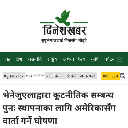
सुदूर नेपाललाई विश्वसँग जोड्दै
गृह
प्रदेश
राजनीति
राष्ट्रिय
अर्थ-वाणिज्य
कृषि
पर्यटन
प्रवास
#
चुनाव २०८२
२०८३ साउन २१
फोटोफिचर
भिडियो
अन्तरवार्ता
विचार/ब्लग
AQI:
114
लाइभ 
भेनेजुएलाद्वारा कूटनीतिक सम्बन्ध
पुनः स्थापनाका लागि अमेरिकासँग
वार्ता गर्ने घोषणा