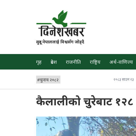
सुदूर नेपाललाई विश्वसँग जोड्दै
गृह
प्रदेश
राजनीति
राष्ट्रिय
अर्थ-वाणिज्य
#
चुनाव २०८२
२०८३ साउन २३
कैलालीको चुरेबाट १२८