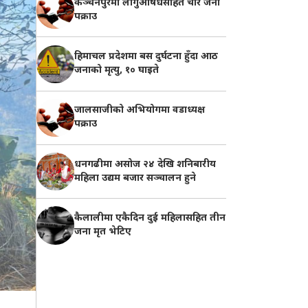
कञ्चनपुरमा लागुऔषधसहित चार जना
पक्राउ
हिमाचल प्रदेशमा बस दुर्घटना हुँदा आठ
जनाको मृत्यु, १० घाइते
जालसाजीको अभियोगमा वडाध्यक्ष
पक्राउ
धनगढीमा असोज २४ देखि शनिबारीय
महिला उद्यम बजार सञ्चालन हुने
कैलालीमा एकैदिन दुई महिलासहित तीन
जना मृत भेटिए