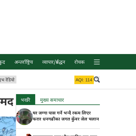
कुद
अन्तर्राष्ट्रिय
व्यापार/प्रर्वद्धन
रोचक
इभ रेडियो
AQI:
114
ामद
भर्खरै
मुख्य समाचार
घर जग्गा पास गर्ने भन्दै रकम लिएर
फरार धनगढीका जगत कुँवर जेल चलान