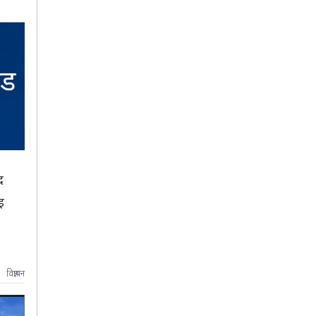
द
इ
विज्ञापन