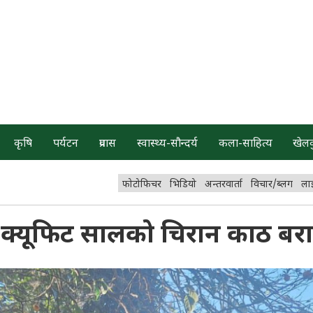
कृषि
पर्यटन
प्रवास
स्वास्थ्य-सौन्दर्य
कला-साहित्य
खेल
फोटोफिचर
भिडियो
अन्तरवार्ता
विचार/ब्लग
ला
 क्यूफिट सालको चिरान काठ बर