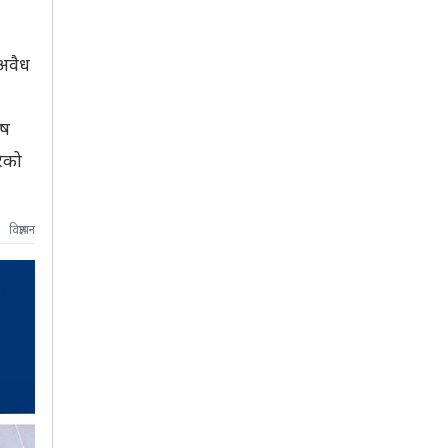
 अवैध
ेष
ेको
विज्ञापन