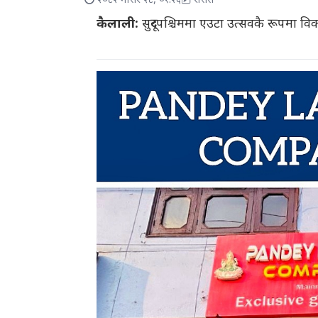
२०८२ मंसिर २८, ०१:२६
रासस
कैलाली:
सुदूरपश्चिममा एउटा उत्सवकै रूपमा व