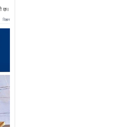
री छ।
विज्ञापन