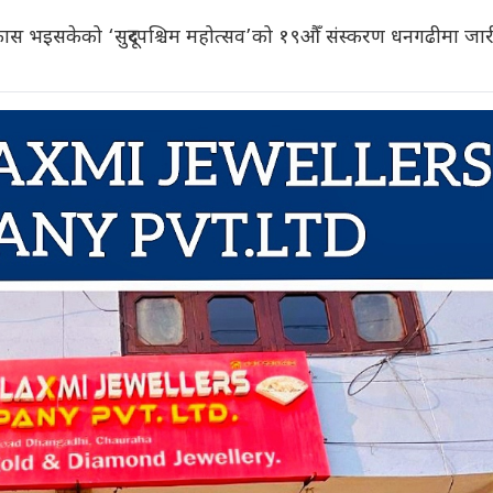
िकास भइसकेको ‘सुदूरपश्चिम महोत्सव’को १९औँ संस्करण धनगढीमा जा