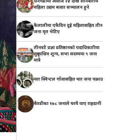
धनगढीमा असोज २४ देखि शनिबारीय
महिला उद्यम बजार सञ्चालन हुने
कैलालीमा एकैदिन दुई महिलासहित तीन
जना मृत भेटिए
तीनवटै प्रज्ञा प्रतिष्ठानको पदाधिकारीमा
सुदूरपश्चिम शून्य, सभा सदस्यमा ९ जना
मात्रै
चार क्विन्टल गाँजासहित चार जना पक्राउ
बैतडीका १७८ जनाले घरमै पाए राहदानी