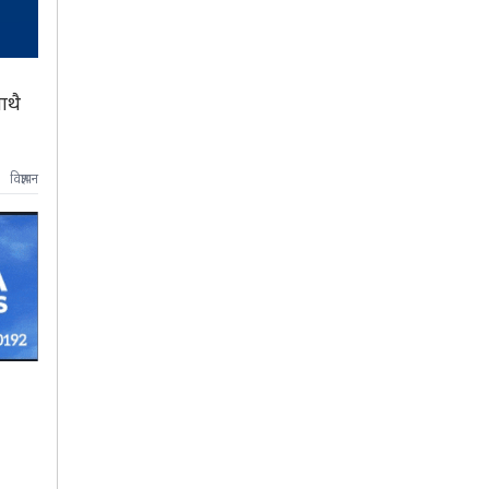
ाथै
विज्ञापन