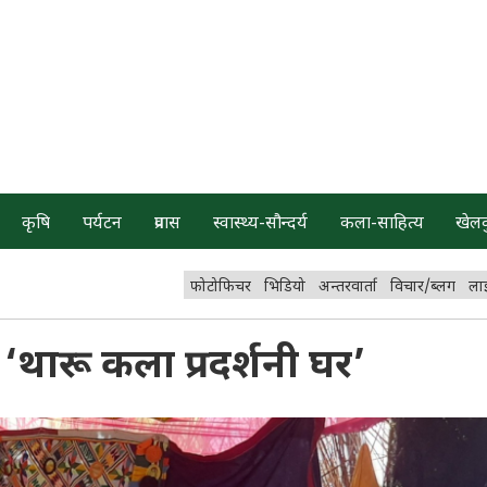
कृषि
पर्यटन
प्रवास
स्वास्थ्य-सौन्दर्य
कला-साहित्य
खेल
फोटोफिचर
भिडियो
अन्तरवार्ता
विचार/ब्लग
ला
न ‘थारू कला प्रदर्शनी घर’