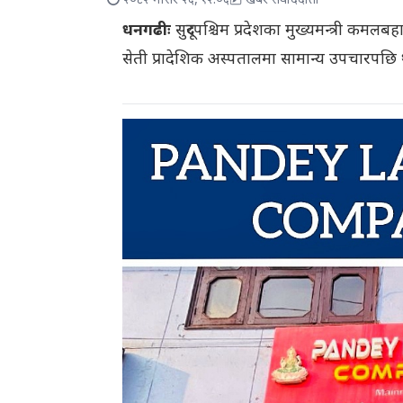
२०८२ मंसिर २६, १२:०६
खबर संवाददाता
धनगढीः
सुदूरपश्चिम प्रदेशका मुख्यमन्त्री कमलब
सेती प्रादेशिक अस्पतालमा सामान्य उपचारपछि 