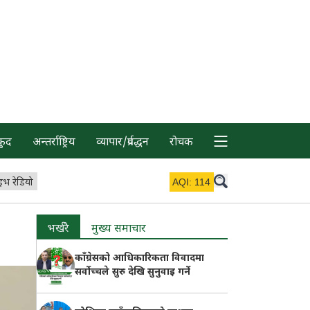
कुद
अन्तर्राष्ट्रिय
व्यापार/प्रर्वद्धन
रोचक
इभ रेडियो
AQI:
114
भर्खरै
मुख्य समाचार
काँग्रेसको आधिकारिकता विवादमा
सर्वोच्चले सुरु देखि सुनुवाइ गर्ने