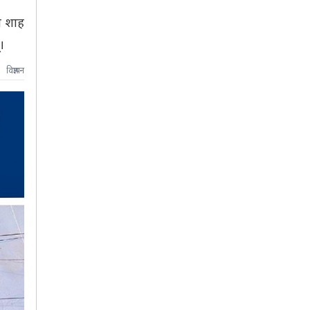
री शाह
।
विज्ञापन