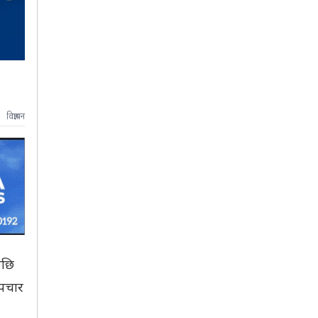
विज्ञापन
पछि
उपचार