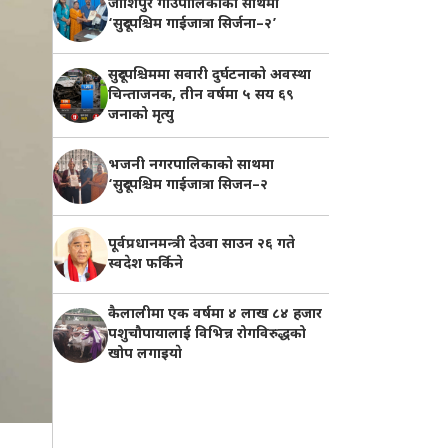
जोशिपुर गाउँपालिकाको साथमा
‘सुदूरपश्चिम गाईजात्रा सिर्जना–२’
सुदूरपश्चिममा सवारी दुर्घटनाको अवस्था
चिन्ताजनक, तीन वर्षमा ५ सय ६९
जनाको मृत्यु
भजनी नगरपालिकाको साथमा
‘सुदूरपश्चिम गाईजात्रा सिजन–२
पूर्वप्रधानमन्त्री देउवा साउन २६ गते
स्वदेश फर्किने
कैलालीमा एक वर्षमा ४ लाख ८४ हजार
पशुचौपायालाई विभिन्न रोगविरुद्धको
खोप लगाइयाे