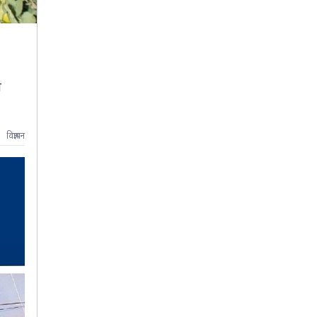
ा
विज्ञापन