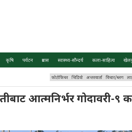
कृषि
पर्यटन
प्रवास
स्वास्थ्य-सौन्दर्य
कला-साहित्य
खेल
फोटोफिचर
भिडियो
अन्तरवार्ता
विचार/ब्लग
ला
तीबाट आत्मनिर्भर गोदावरी-९ क