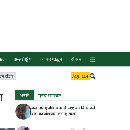
कुद
अन्तर्राष्ट्रिय
व्यापार/प्रर्वद्धन
रोचक
इभ रेडियो
AQI:
114
ा
भर्खरै
मुख्य समाचार
मल नपाएपछि धनगढी–११ का किसानले
वडा कार्यालयमा लगाए ताला