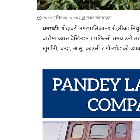
२०८२ मंसिर १४, ०४:४२
खबर संवाददाता
धनगढी:
गोदावरी नगरपालिका–९ सेहरीका मिथुन
बारीमा व्यस्त देखिन्छन् । पछिल्लो समय उनी त
खुर्सानी, बन्दा, आलु, काउली र गोलभेडाको व्य