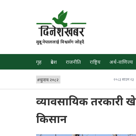
सुदूर नेपाललाई विश्वसँग जोड्दै
गृह
प्रदेश
राजनीति
राष्ट्रिय
अर्थ-वाणिज्य
#
चुनाव २०८२
२०८३ साउन २३
व्यावसायिक तरकारी खे
किसान