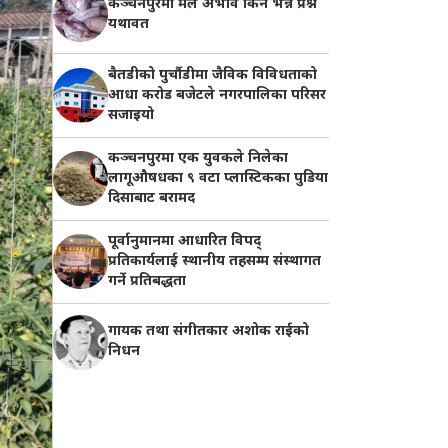
कञ्चनपुरमा मल अभाव किन भन्ने प्रश्न
यथावत
बैतडीको पुर्चौडीमा जैविक विविधताको
आधा करोड बजेटले नगरपालिका परिसर
सजाइयो
कञ्चनपुरमा एक युवकले निलेका
लागूऔषधका ९ वटा प्लास्टिकका पुडिया
दिसाबाट बरामद
पूर्वानुमानमा आधारित विपद्
प्रतिकार्यलाई स्थानीय तहसम्म संस्थागत
गर्ने प्रतिबद्धता
गायक तथा संगीतकार अशोक राईको
निधन