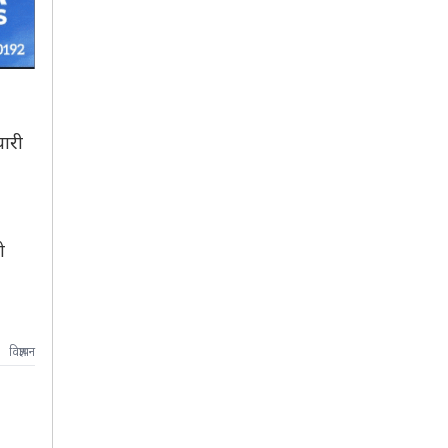
यारी
ो
विज्ञापन