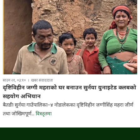
साउन २१, ०३:१०
खबर संवाददाता
दृष्टिविहीन जग्गी महराको घर बनाउन सुर्नया युनाइटेड क्लबको
सहयोग अभियान
बैतडीः सुर्नया गाउँपालिका–४ नोडालेकका दृष्टिविहीन जग्गीसिंह महरा जीर्ण
तथा जोखिमपूर्ण...
विस्तृतमा