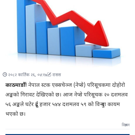
२०८२ कार्तिक २६, ०४:१७
रासस
काठमाडौँः
नेपाल स्टक एक्सचेञ्ज (नेप्से) परिसूचकमा दोहोरो
अङ्कको गिरावट देखिएको छ। आज नेप्से परिसूचक २० दशमलव
५६ अङ्कले घटेर दुई हजार ५४४ दशमलव ५९ को विन्दुमा कायम
भएको छ।
विज्ञापन