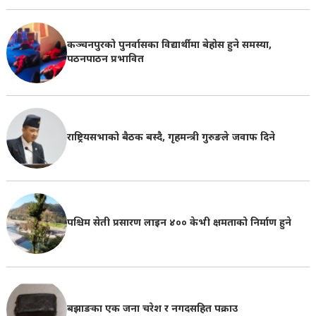
कञ्चनपुरको पुनर्वासका विद्यार्थीमा बेहोस हुने समस्या,
पठनपाठन प्रभावित
राष्ट्रियसभाको बैठक बस्दै, गृहमन्त्री गुरुङले जवाफ दिने
पश्चिम सेती प्रसारण लाइन ४०० केभी क्षमताको निर्माण हुने
बझाङका एक जना चरेश र नगदसहित पक्राउ