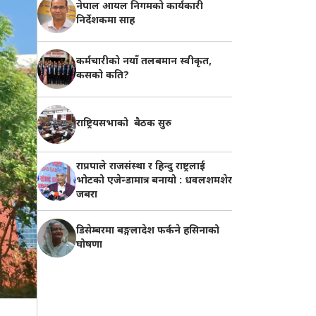
नेपाल आयल निगमको कार्यकारी
निर्देशकमा साह
कर्मचारीको नयाँ तलबमान स्वीकृत,
कसको कति?
राष्ट्रियसभाको बैठक सुरु
राप्रपाले राजसंस्था र हिन्दु राष्ट्रलाई
भोटको एजेन्डामात्र बनायो : धवलशमशेर
जबरा
डिसेम्बरमा बङ्गलादेश फर्कने हसिनाको
घोषणा