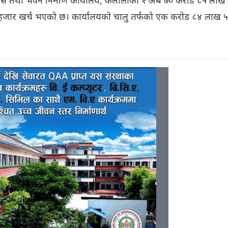
स तथा भवन निर्माण कार्यालय, कैलालीको २ अर्ब ७० करोड ८५ लाख
जार खर्च भएको छ। कार्यालयको चालु तर्फको एक करोड ८४ लाख 