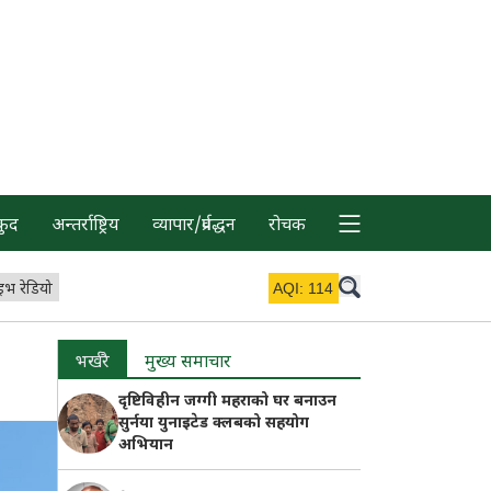
कुद
अन्तर्राष्ट्रिय
व्यापार/प्रर्वद्धन
रोचक
इभ रेडियो
AQI:
114
भर्खरै
मुख्य समाचार
दृष्टिविहीन जग्गी महराको घर बनाउन
सुर्नया युनाइटेड क्लबको सहयोग
अभियान