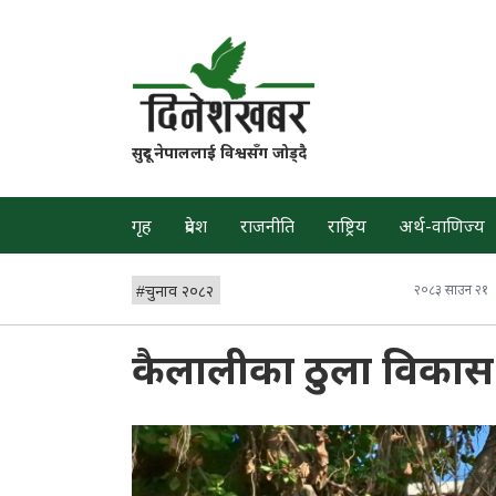
सुदूर नेपाललाई विश्वसँग जोड्दै
गृह
प्रदेश
राजनीति
राष्ट्रिय
अर्थ-वाणिज्य
#
चुनाव २०८२
२०८३ साउन २१
कैलालीका ठुला विकास 