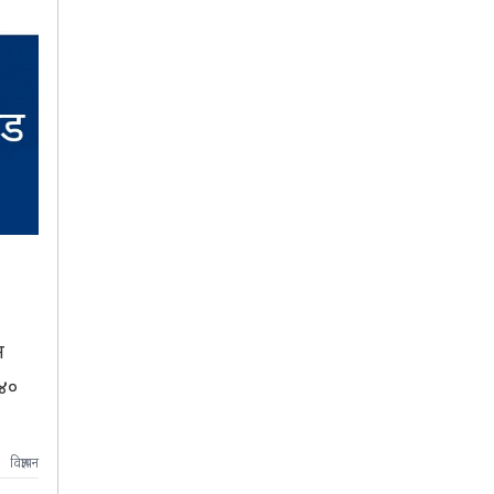
न
४०
विज्ञापन