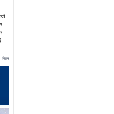
याँ
ार
ार
च
विज्ञापन