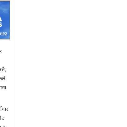
९
तै,
कले
लाख
वाधार
ेट