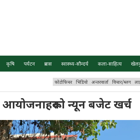
कृषि
पर्यटन
प्रवास
स्वास्थ्य-सौन्दर्य
कला-साहित्य
खेल
फोटोफिचर
भिडियो
अन्तरवार्ता
विचार/ब्लग
ला
आयोजनाहरूको न्यून बजेट खर्च