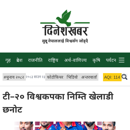
सुदूर नेपाललाई विश्वसँग जोड्दै
गृह
प्रदेश
राजनीति
राष्ट्रिय
अर्थ-वाणिज्य
कृषि
पर्यटन
प्रवास
#
चुनाव २०८२
२०८३ साउन २३
फोटोफिचर
भिडियो
अन्तरवार्ता
विचार/ब्लग
AQI:
114
लाइभ 
टी–२० विश्वकपका निम्ति खेलाडी
छनोट