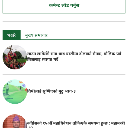
कमेन्ट लोड गर्नुस
भर्खरै
मुख्य समाचार
साउन लागेसँगै राना थारु बस्तीमा डोलाको रौनक, मौलिक पर्व
तिजलाइ स्वागत गर्दै
तिमीलाई सुम्पिएको मुटु भाग-३
काँग्रेसको १५औँ महाधिवेशन तोकिएकै समयमा हुन्छ : महामन्त्री