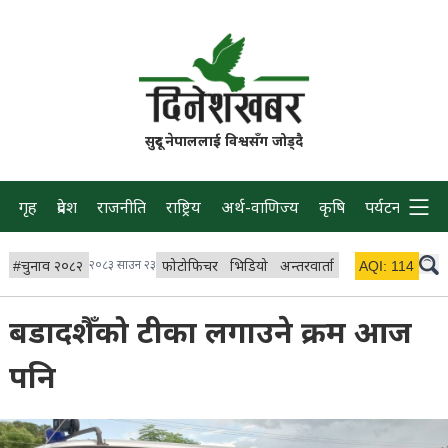
सुदूर नेपाललाई विश्वसँग जोड्दै
गृह
प्रदेश
राजनीति
राष्ट्रिय
अर्थ-वाणिज्य
कृषि
पर्यटन
प्रवास
#
चुनाव २०८२
२०८३ साउन २३
फोटोफिचर
भिडियो
अन्तरवार्ता
विचार/ब्लग
AQI:
114
लाइभ 
बडादशैँको टीका लगाउने क्रम आज
पनि