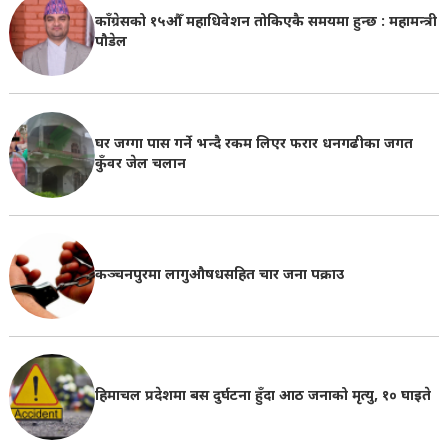
काँग्रेसको १५औँ महाधिवेशन तोकिएकै समयमा हुन्छ : महामन्त्री
पौडेल
घर जग्गा पास गर्ने भन्दै रकम लिएर फरार धनगढीका जगत
कुँवर जेल चलान
कञ्चनपुरमा लागुऔषधसहित चार जना पक्राउ
हिमाचल प्रदेशमा बस दुर्घटना हुँदा आठ जनाको मृत्यु, १० घाइते