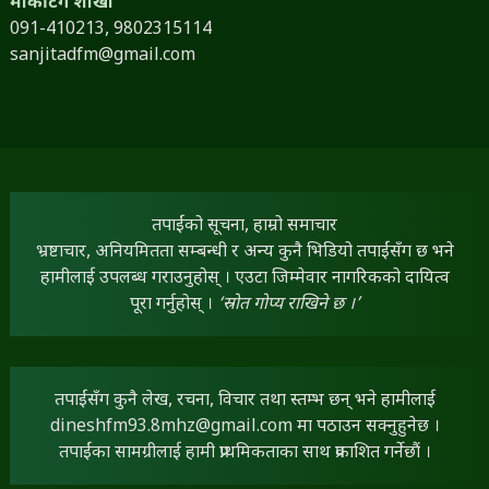
मार्केटिंग शाखा
091-410213,
9802315114
sanjitadfm@gmail.com
तपाईंको सूचना, हाम्रो समाचार
भ्रष्टाचार, अनियमितता सम्बन्धी र अन्य कुनै भिडियो तपाईंसँग छ भने
हामीलाई उपलब्ध गराउनुहोस् । एउटा जिम्मेवार नागरिकको दायित्व
पूरा गर्नुहोस् ।
‘स्रोत गोप्य राखिने छ ।’
तपाईंसँग कुनै लेख, रचना, विचार तथा स्तम्भ छन् भने हामीलाई
dineshfm93.8mhz@gmail.com
मा पठाउन सक्नुहुनेछ ।
तपाईंका सामग्रीलाई हामी प्राथमिकताका साथ प्रकाशित गर्नेछौं ।