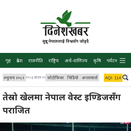
सुदूर नेपाललाई विश्वसँग जोड्दै
गृह
प्रदेश
राजनीति
राष्ट्रिय
अर्थ-वाणिज्य
कृषि
पर्यटन
प्रवास
#
चुनाव २०८२
२०८३ साउन २२
फोटोफिचर
भिडियो
अन्तरवार्ता
विचार/ब्लग
AQI:
114
लाइभ 
तेस्रो खेलमा नेपाल वेस्ट इण्डिजसँग
पराजित