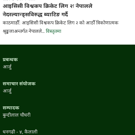
आइसिसी विश्वकप क्रिकेट लिग २ः नेपालले
नेदरल्यान्ड्सविरुद्ध ब्याटिङ गर्दै
काठमाडौँ: आइसिसी विश्वकप क्रिकेट लिग २ को आठौँ त्रिकोणात्मक
श्रृङ्खलाअन्तर्गत नेपालले...
विस्तृतमा
प्रबन्धक
आर्जु
समाचार संयोजक
आर्जु
सम्पादक
बुन्दीलाल चौधरी
धनगढी - ४, कैलाली