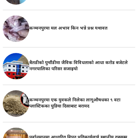
कञ्चनपुरमा मल अभाव किन भन्ने प्रश्न यथावत
बैतडीको पुर्चौडीमा जैविक विविधताको आधा करोड बजेटले
नगरपालिका परिसर सजाइयो
कञ्चनपुरमा एक युवकले निलेका लागूऔषधका ९ वटा
प्लास्टिकका पुडिया दिसाबाट बरामद
पूर्वानुमानमा आधारित विपद् प्रतिकार्यलाई स्थानीय तहसम्म