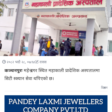
२०८२ भदौ २८, ०७:१४
रासस
कञ्चनपुरः
महेन्द्रनगर स्थित महाकाली प्रादेशिक अस्पतालमा
सिटी स्क्यान सेवा थपिएको छ।
विज्ञापन