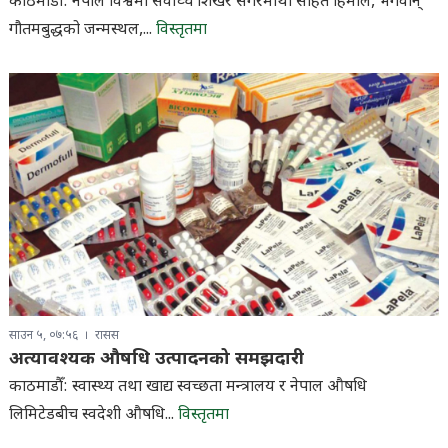
काठमाडौँ: नेपाल विश्वमा सर्वाेच्च शिखर सगरमाथा सहित हिमाल, भगवान्
गौतमबुद्धको जन्मस्थल,...
विस्तृतमा
साउन ५, ०७:५६
रासस
अत्यावश्यक औषधि उत्पादनको समझदारी
काठमाडौँ: स्वास्थ्य तथा खाद्य स्वच्छता मन्त्रालय र नेपाल औषधि
लिमिटेडबीच स्वदेशी औषधि...
विस्तृतमा