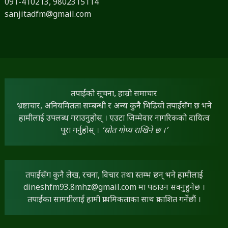
091-410213,
9802315114
sanjitadfm@gmail.com
तपाईंको सूचना, हाम्रो समाचार
भ्रष्टाचार, अनियमितता सम्बन्धी र अन्य कुनै भिडियो तपाईंसँग छ भने
हामीलाई उपलब्ध गराउनुहोस् । एउटा जिम्मेवार नागरिकको दायित्व
पूरा गर्नुहोस् ।
‘स्रोत गोप्य राखिने छ ।’
तपाईंसँग कुनै लेख, रचना, विचार तथा स्तम्भ छन् भने हामीलाई
dineshfm93.8mhz@gmail.com
मा पठाउन सक्नुहुनेछ ।
तपाईंका सामग्रीलाई हामी प्राथमिकताका साथ प्रकाशित गर्नेछौं ।