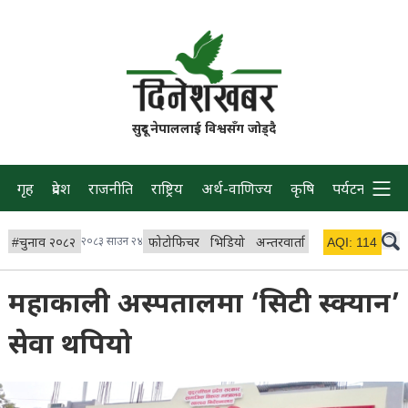
सुदूर नेपाललाई विश्वसँग जोड्दै
गृह
प्रदेश
राजनीति
राष्ट्रिय
अर्थ-वाणिज्य
कृषि
पर्यटन
प्रवास
#
चुनाव २०८२
२०८३ साउन २४
फोटोफिचर
भिडियो
अन्तरवार्ता
विचार/ब्लग
AQI:
114
लाइभ
महाकाली अस्पतालमा ‘सिटी स्क्यान’
सेवा थपियो