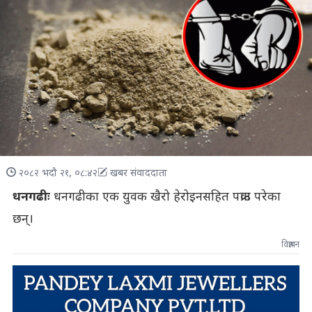
२०८२ भदौ २१, ०८:४२
खबर संवाददाता
धनगढीः
धनगढीका एक युवक खैरो हेरोइनसहित पक्राउ परेका
छन्।
विज्ञापन