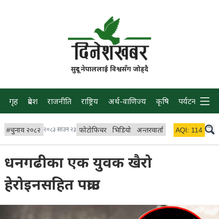
सुदूर नेपाललाई विश्वसँग जोड्दै
गृह
प्रदेश
राजनीति
राष्ट्रिय
अर्थ-वाणिज्य
कृषि
पर्यटन
प्रवास
#
चुनाव २०८२
२०८३ साउन २३
फोटोफिचर
भिडियो
अन्तरवार्ता
विचार/ब्लग
AQI:
114
लाइभ 
धनगढीका एक युवक खैरो
हेरोइनसहित पक्राउ