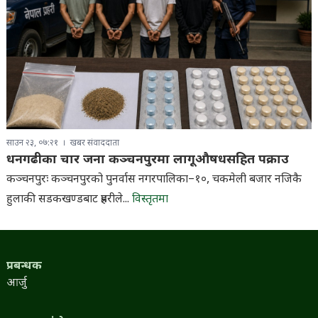
साउन २३, ०७:२१
खबर संवाददाता
धनगढीका चार जना कञ्चनपुरमा लागूऔषधसहित पक्राउ
कञ्चनपुरः कञ्चनपुरको पुनर्वास नगरपालिका–१०, चकमेली बजार नजिकै
हुलाकी सडकखण्डबाट प्रहरीले...
विस्तृतमा
प्रबन्धक
आर्जु