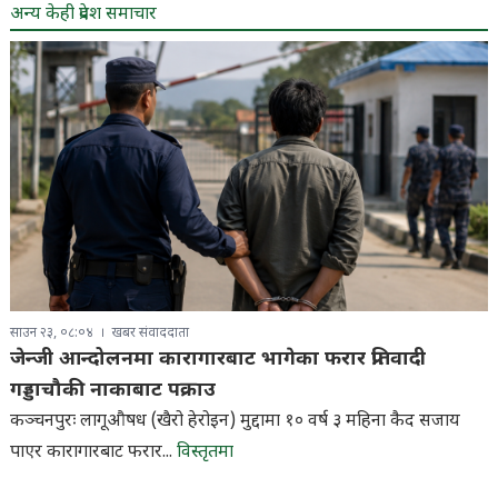
अन्य केही प्रदेश समाचार
साउन २३, ०८:०४
खबर संवाददाता
जेन्जी आन्दोलनमा कारागारबाट भागेका फरार प्रतिवादी
गड्डाचौकी नाकाबाट पक्राउ
कञ्चनपुरः लागूऔषध (खैरो हेरोइन) मुद्दामा १० वर्ष ३ महिना कैद सजाय
पाएर कारागारबाट फरार...
विस्तृतमा