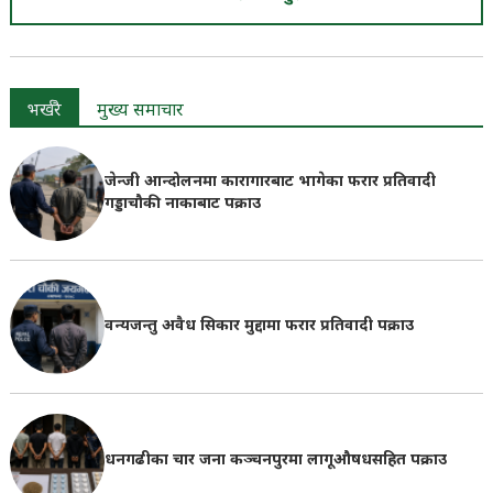
भर्खरै
मुख्य समाचार
जेन्जी आन्दोलनमा कारागारबाट भागेका फरार प्रतिवादी
गड्डाचौकी नाकाबाट पक्राउ
वन्यजन्तु अवैध सिकार मुद्दामा फरार प्रतिवादी पक्राउ
धनगढीका चार जना कञ्चनपुरमा लागूऔषधसहित पक्राउ