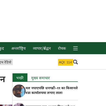
कुद
अन्तर्राष्ट्रिय
व्यापार/प्रर्वद्धन
रोचक
इभ रेडियो
AQI:
114
ान
भर्खरै
मुख्य समाचार
मल नपाएपछि धनगढी–११ का किसानले
वडा कार्यालयमा लगाए ताला