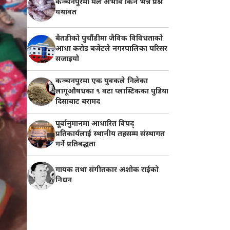
कञ्चनपुरमा मल अभाव किन भन्ने प्रश्न
यथावत
बैतडीको पुर्चौडीमा जैविक विविधताको
आधा करोड बजेटले नगरपालिका परिसर
सजाइयो
कञ्चनपुरमा एक युवकले निलेका
लागूऔषधका ९ वटा प्लास्टिकका पुडिया
दिसाबाट बरामद
पूर्वानुमानमा आधारित विपद्
प्रतिकार्यलाई स्थानीय तहसम्म संस्थागत
गर्ने प्रतिबद्धता
गायक तथा संगीतकार अशोक राईको
निधन