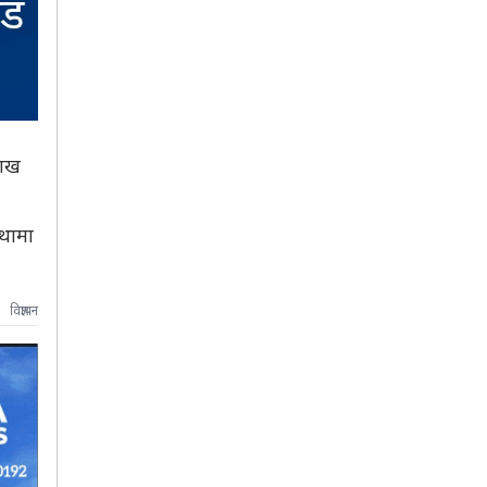
लाख
्थामा
विज्ञापन