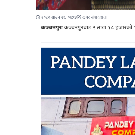
२०८२ साउन २१, ०७:१३
खबर संवाददाता
कञ्चनपुरः
कञ्चनपुरबाट २ लाख १८ हजारको भ