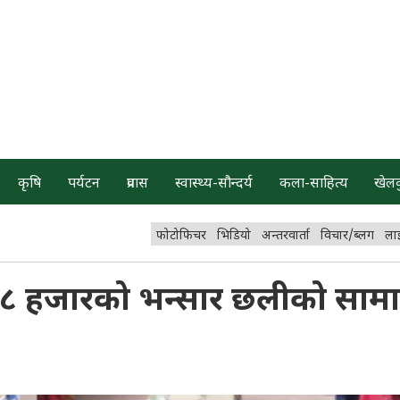
कृषि
पर्यटन
प्रवास
स्वास्थ्य-सौन्दर्य
कला-साहित्य
खेल
फोटोफिचर
भिडियो
अन्तरवार्ता
विचार/ब्लग
ला
१८ हजारको भन्सार छलीको साम