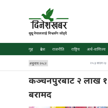
सुदूर नेपाललाई विश्वसँग जोड्दै
गृह
प्रदेश
राजनीति
राष्ट्रिय
अर्थ-वाणिज्य
#
चुनाव २०८२
२०८३ साउन २३
कञ्चनपुरबाट २ लाख 
बरामद