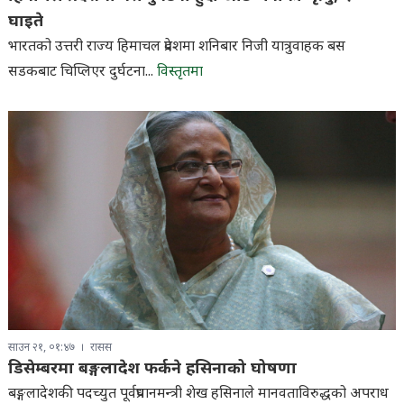
घाइते
भारतको उत्तरी राज्य हिमाचल प्रदेशमा शनिबार निजी यात्रुवाहक बस
सडकबाट चिप्लिएर दुर्घटना...
विस्तृतमा
साउन २१, ०१:४७
रासस
डिसेम्बरमा बङ्गलादेश फर्कने हसिनाको घोषणा
बङ्गलादेशकी पदच्युत पूर्वप्रधानमन्त्री शेख हसिनाले मानवताविरुद्धको अपराध