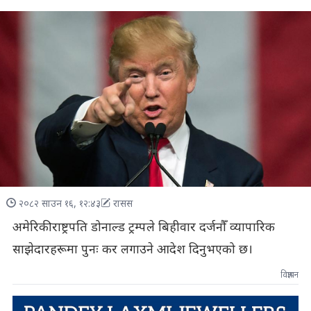
२०८२ साउन १६, १२:४३
रासस
अमेरिकी राष्ट्रपति डोनाल्ड ट्रम्पले बिहीवार दर्जनौँ व्यापारिक
साझेदारहरूमा पुनः कर लगाउने आदेश दिनुभएको छ।
विज्ञापन