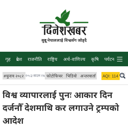
सुदूर नेपाललाई विश्वसँग जोड्दै
गृह
प्रदेश
राजनीति
राष्ट्रिय
अर्थ-वाणिज्य
कृषि
पर्यटन
प्रवास
#
चुनाव २०८२
२०८३ साउन २४
फोटोफिचर
भिडियो
अन्तरवार्ता
विचार/ब्लग
AQI:
114
लाइभ
विश्व व्यापारलाई पुनः आकार दिन
दर्जनौँ देशमाथि कर लगाउने ट्रम्पको
आदेश