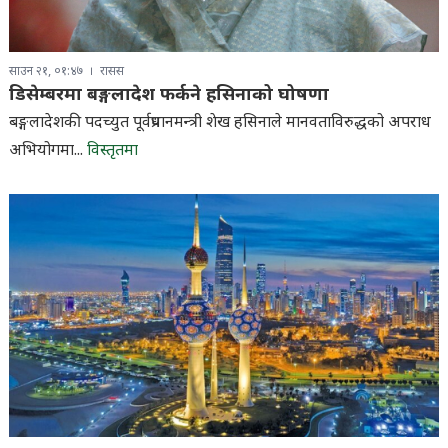
साउन २१, ०१:४७
रासस
डिसेम्बरमा बङ्गलादेश फर्कने हसिनाको घोषणा
बङ्गलादेशकी पदच्युत पूर्वप्रधानमन्त्री शेख हसिनाले मानवताविरुद्धको अपराध
अभियोगमा...
विस्तृतमा