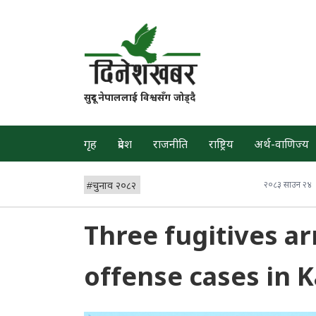
सुदूर नेपाललाई विश्वसँग जोड्दै
गृह
प्रदेश
राजनीति
राष्ट्रिय
अर्थ-वाणिज्य
#
चुनाव २०८२
२०८३ साउन २४
Three fugitives ar
offense cases in Ka