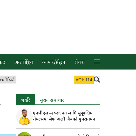
कुद
अन्तर्राष्ट्रिय
व्यापार/प्रर्वद्धन
रोचक
इभ रेडियो
AQI:
114
t
भर्खरै
मुख्य समाचार
एनपीएल–२०२६ का लागि सुदूरपश्चिम
रोयल्समा सेफ अली जैबको पुनरागमन