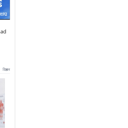
had
विज्ञापन