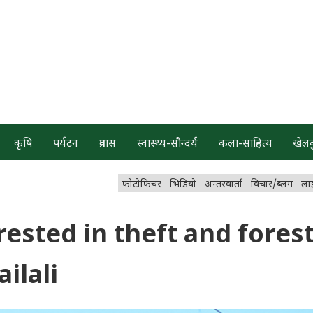
कृषि
पर्यटन
प्रवास
स्वास्थ्य-सौन्दर्य
कला-साहित्य
खेल
फोटोफिचर
भिडियो
अन्तरवार्ता
विचार/ब्लग
ला
rested in theft and fores
ilali