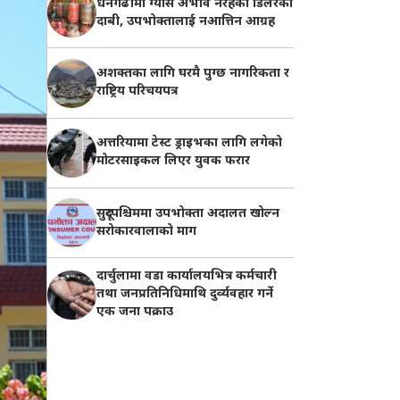
धनगढीमा ग्यास अभाव नरहेको डिलरको
दाबी, उपभोक्तालाई नआत्तिन आग्रह
अशक्तका लागि घरमै पुग्छ नागरिकता र
राष्ट्रिय परिचयपत्र
अत्तरियामा टेस्ट ड्राइभका लागि लगेको
मोटरसाइकल लिएर युवक फरार
सुदूरपश्चिममा उपभोक्ता अदालत खोल्न
सरोकारवालाको माग
दार्चुलामा वडा कार्यालयभित्र कर्मचारी
तथा जनप्रतिनिधिमाथि दुर्व्यवहार गर्ने
एक जना पक्राउ