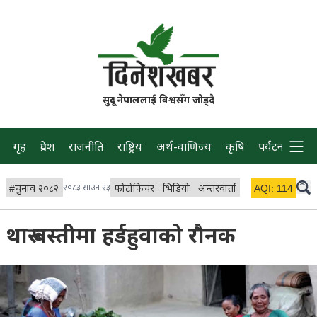
सुदूर नेपाललाई विश्वसँग जोड्दै
गृह
प्रदेश
राजनीति
राष्ट्रिय
अर्थ-वाणिज्य
कृषि
पर्यटन
प्रवास
#
चुनाव २०८२
२०८३ साउन २३
फोटोफिचर
भिडियो
अन्तरवार्ता
विचार/ब्लग
AQI:
114
लाइभ 
थारू बस्तीमा हर्डहुवाको रौनक