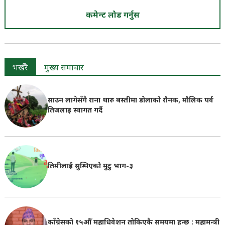
कमेन्ट लोड गर्नुस
भर्खरै
मुख्य समाचार
साउन लागेसँगै राना थारु बस्तीमा डोलाको रौनक, मौलिक पर्व
तिजलाइ स्वागत गर्दै
तिमीलाई सुम्पिएको मुटु भाग-३
काँग्रेसको १५औँ महाधिवेशन तोकिएकै समयमा हुन्छ : महामन्त्री