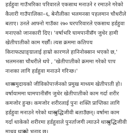
हर्डहुवा गाउँभरिका परिवारले एकसाथ मनाउने र रमाउने गरेको
कैलारी गाउँपालिका–६, बेनौलीका भलमनसा पहलमान चौधरीले
बताए। उनले आफ्नो गाउँका २७० घरपरिवारले एकसाथ हर्डहुवा
मनाएको जानकारी दिए। 'वर्षाभरि घामपानीसँग जुधेर हामी
खेतीपातीको काम गर्छौं। त्यस क्रममा कतिपय
किराफट्याङ्ग्रालाई हाम्रो कारणले हानिनोक्सान भएको छ,'
भलमनसा चौधरीले थपे , 'खेतीपातीको क्रममा गरेको पाप
नाशका लागि हर्डहुवा मनाउने गरिन्छ।'
थारू समुदायको जीविकोपार्जनको प्रमुख माध्यम खेतीपाती हो।
वर्षायाममा घामपानीसँग जुधेर खेतीपातीको काम गर्दा शरीर
कमजोर हुन्छ। कमजोर शरीरलाई पुनः शक्ति प्राप्तिका लागि
हर्डहुवा मनाउने गरेको थारू बुद्धिजीवी बताउँछन्। वर्षामा काम
गर्दा थाकेको शरीरमा हर्डहुवाले पुनर्ताजगी ल्याउने थारू बुद्धिजीवी
माधव थारूको भनाइ छ।