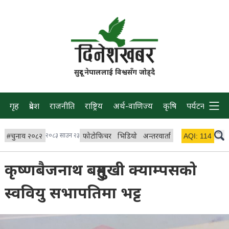
सुदूर नेपाललाई विश्वसँग जोड्दै
गृह
प्रदेश
राजनीति
राष्ट्रिय
अर्थ-वाणिज्य
कृषि
पर्यटन
प्रवास
#
चुनाव २०८२
२०८३ साउन २३
फोटोफिचर
भिडियो
अन्तरवार्ता
विचार/ब्लग
AQI:
114
लाइभ 
कृष्णबैजनाथ बहुमुखी क्याम्पसको
स्ववियु सभापतिमा भट्ट