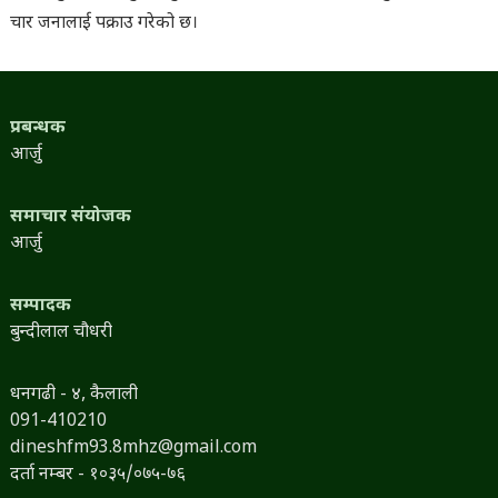
चार जनालाई पक्राउ गरेको छ।
प्रबन्धक
आर्जु
समाचार संयोजक
आर्जु
सम्पादक
बुन्दीलाल चौधरी
धनगढी - ४, कैलाली
091-410210
dineshfm93.8mhz@gmail.com
दर्ता नम्बर - १०३५/०७५-७६