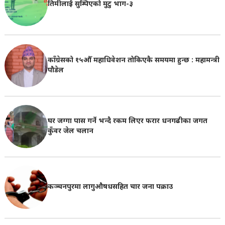
तिमीलाई सुम्पिएको मुटु भाग-३
काँग्रेसको १५औँ महाधिवेशन तोकिएकै समयमा हुन्छ : महामन्त्री
पौडेल
घर जग्गा पास गर्ने भन्दै रकम लिएर फरार धनगढीका जगत
कुँवर जेल चलान
कञ्चनपुरमा लागुऔषधसहित चार जना पक्राउ