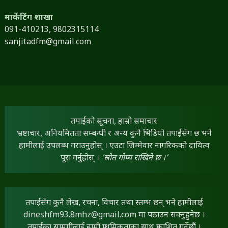
मार्केटिंग शाखा
091-410213,
9802315114
sanjitadfm@gmail.com
तपाईंको सूचना, हाम्रो समाचार
भ्रष्टाचार, अनियमितता सम्बन्धी र अन्य कुनै भिडियो तपाईंसँग छ भने
हामीलाई उपलब्ध गराउनुहोस् । एउटा जिम्मेवार नागरिकको दायित्व
पूरा गर्नुहोस् ।
‘स्रोत गोप्य राखिने छ ।’
तपाईंसँग कुनै लेख, रचना, विचार तथा स्तम्भ छन् भने हामीलाई
dineshfm93.8mhz@gmail.com
मा पठाउन सक्नुहुनेछ ।
तपाईंका सामग्रीलाई हामी प्राथमिकताका साथ प्रकाशित गर्नेछौं ।