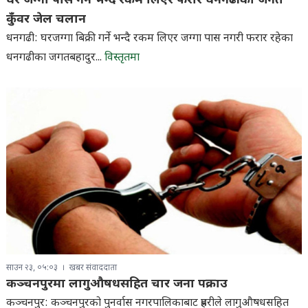
घर जग्गा पास गर्ने भन्दै रकम लिएर फरार धनगढीका जगत
कुँवर जेल चलान
धनगढी: घरजग्गा बिक्री गर्ने भन्दै रकम लिएर जग्गा पास नगरी फरार रहेका
धनगढीका जगतबहादुर...
विस्तृतमा
साउन २३, ०५:०३
खबर संवाददाता
कञ्चनपुरमा लागुऔषधसहित चार जना पक्राउ
कञ्चनपुर: कञ्चनपुरको पुनर्वास नगरपालिकाबाट प्रहरीले लागुऔषधसहित