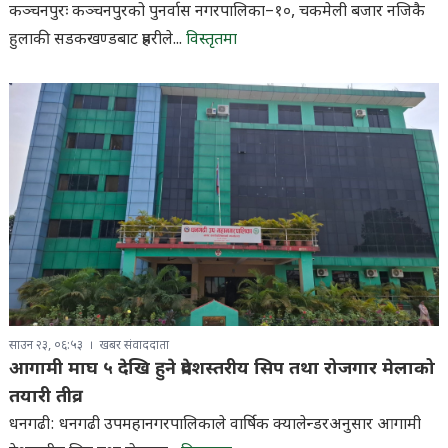
कञ्चनपुरः कञ्चनपुरको पुनर्वास नगरपालिका–१०, चकमेली बजार नजिकै
हुलाकी सडकखण्डबाट प्रहरीले...
विस्तृतमा
साउन २३, ०६:५३
खबर संवाददाता
आगामी माघ ५ देखि हुने प्रदेशस्तरीय सिप तथा रोजगार मेलाको
तयारी तीव्र
धनगढी: धनगढी उपमहानगरपालिकाले वार्षिक क्यालेन्डरअनुसार आगामी