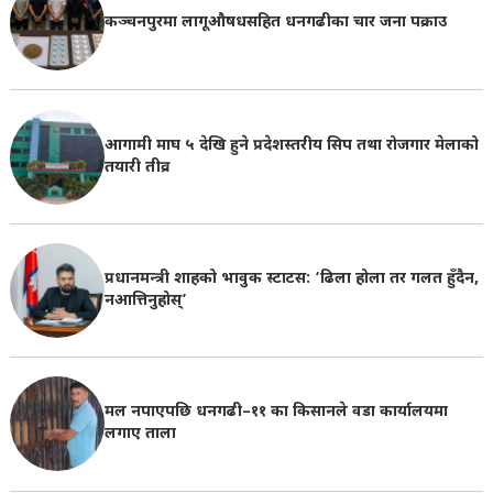
कञ्चनपुरमा लागूऔषधसहित धनगढीका चार जना पक्राउ
आगामी माघ ५ देखि हुने प्रदेशस्तरीय सिप तथा रोजगार मेलाको
तयारी तीव्र
प्रधानमन्त्री शाहको भावुक स्टाटस: ‘ढिला होला तर गलत हुँदैन,
नआत्तिनुहोस्’
मल नपाएपछि धनगढी–११ का किसानले वडा कार्यालयमा
लगाए ताला