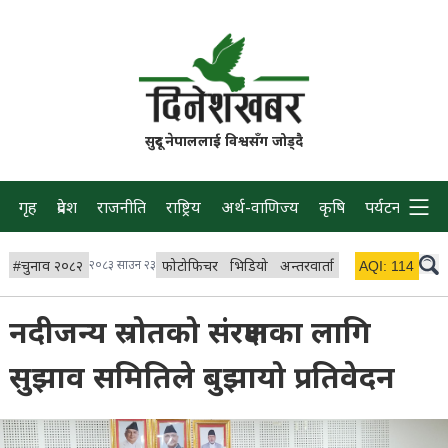
सुदूर नेपाललाई विश्वसँग जोड्दै
गृह
प्रदेश
राजनीति
राष्ट्रिय
अर्थ-वाणिज्य
कृषि
पर्यटन
प्रवास
#
चुनाव २०८२
२०८३ साउन २३
फोटोफिचर
भिडियो
अन्तरवार्ता
विचार/ब्लग
AQI:
114
लाइभ 
नदीजन्य स्रोतको संरक्षणका लागि
सुझाव समितिले बुझायो प्रतिवेदन