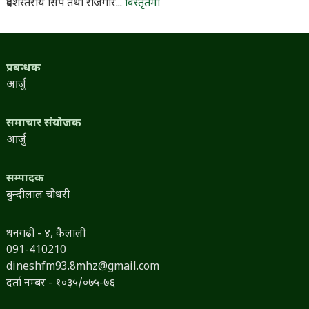
प्रदेशस्तरीय सिप तथा रोजगार...
विस्तृतमा
प्रबन्धक
आर्जु
समाचार संयोजक
आर्जु
सम्पादक
बुन्दीलाल चौधरी
धनगढी - ४, कैलाली
091-410210
dineshfm93.8mhz@gmail.com
दर्ता नम्बर - १०३५/०७५-७६