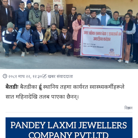
२०८१ माघ २२, १२:३०
खबर संवाददाता
बैतडीः
बैतडीका दुई स्थानिय तहमा कार्यरत स्वास्थ्यकर्मीहरूले
सात महिनादेखि तलब पाएका छैनन्।
विज्ञापन