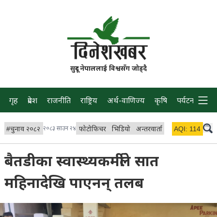
सुदूर नेपाललाई विश्वसँग जोड्दै
गृह
प्रदेश
राजनीति
राष्ट्रिय
अर्थ-वाणिज्य
कृषि
पर्यटन
प्रवास
#
चुनाव २०८२
२०८३ साउन २४
फोटोफिचर
भिडियो
अन्तरवार्ता
विचार/ब्लग
AQI:
114
लाइभ
बैतडीका स्वास्थ्यकर्मीले सात
महिनादेखि पाएनन् तलब