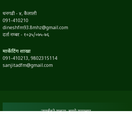
धनगढी - ४, कैलाली
091-410210
dineshfm93.8mhz@gmail.com
दर्ता नम्बर - १०३५/०७५-७६
मार्केटिंग शाखा
091-410213,
9802315114
sanjitadfm@gmail.com
तपाईंको सूचना, हाम्रो समाचार
भ्रष्टाचार, अनियमितता सम्बन्धी र अन्य कुनै भिडियो तपाईंसँग छ भने
हामीलाई उपलब्ध गराउनुहोस् । एउटा जिम्मेवार नागरिकको दायित्व