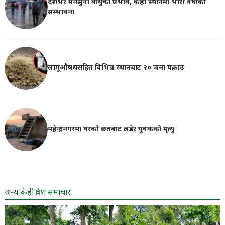
देशभर मनसुनी वायुको प्रभाव, केही स्थानमा भारी वर्षाको
सम्भावना
लागूऔषधसहित विभिन्न स्थानबाट २० जना पक्राउ
महेन्द्रनगरमा घरको छतबाट लडेर युवकको मृत्यु
अन्य केही प्रदेश समाचार