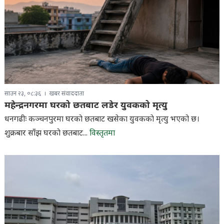
साउन २३, ०८:३६
खबर संवाददाता
महेन्द्रनगरमा घरको छतबाट लडेर युवकको मृत्यु
धनगढीः कञ्चनपुरमा घरकाे छतबाट खसेका युवककाे मृत्यु भएको छ।
शुक्रबार साँझ घरकाे छतबाट...
विस्तृतमा