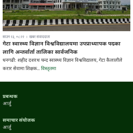
साउन २३, ०८:२२
खबर संवाददाता
गेटा स्वास्थ्य विज्ञान विश्वविद्यालयमा उपप्राध्यापक पदका
लागि अन्तर्वार्ता तालिका सार्वजनिक
धनगढी: शहीद दशरथ चन्द स्वास्थ्य विज्ञान विश्वविद्यालय, गेटा कैलालीले
करार सेवामा शिक्षक...
विस्तृतमा
प्रबन्धक
आर्जु
समाचार संयोजक
आर्जु