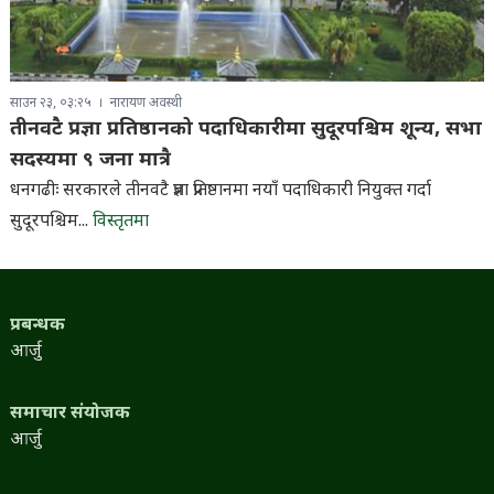
साउन २३, ०३:२५
नारायण अवस्थी
तीनवटै प्रज्ञा प्रतिष्ठानको पदाधिकारीमा सुदूरपश्चिम शून्य, सभा
सदस्यमा ९ जना मात्रै
धनगढीः सरकारले तीनवटै प्रज्ञा प्रतिष्ठानमा नयाँ पदाधिकारी नियुक्त गर्दा
सुदूरपश्चिम...
विस्तृतमा
प्रबन्धक
आर्जु
समाचार संयोजक
आर्जु