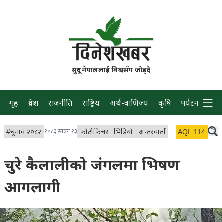
सुदूर नेपाललाई विश्वसँग जोड्दै
गृह
प्रदेश
राजनीति
राष्ट्रिय
अर्थ-वाणिज्य
कृषि
पर्यटन
प्रवास
#
चुनाव २०८२
२०८३ साउन २३
फोटोफिचर
भिडियो
अन्तरवार्ता
विचार/ब्लग
AQI:
114
लाइभ 
चुरे कैलालीको जंगलमा भिषण
आगलागी