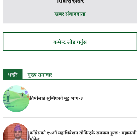
खबर संवाददाता
कमेन्ट लोड गर्नुस
भर्खरै
मुख्य समाचार
तिमीलाई सुम्पिएको मुटु भाग-३
काँग्रेसको १५औँ महाधिवेशन तोकिएकै समयमा हुन्छ : महामन्त्री
पौडेल