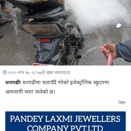
२०८० माघ १७, ०८:५७
खबर संवाददाता
धनगढीः
धनगढीमा चलाउँदै गरेको इलेक्ट्रोनिक स्कुटरमा
आगलागी भएर जलेको छ।
विज्ञापन