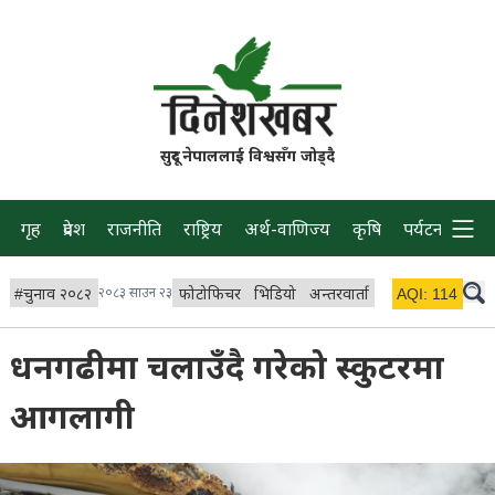
सुदूर नेपाललाई विश्वसँग जोड्दै
गृह
प्रदेश
राजनीति
राष्ट्रिय
अर्थ-वाणिज्य
कृषि
पर्यटन
प्रवास
#
चुनाव २०८२
२०८३ साउन २३
फोटोफिचर
भिडियो
अन्तरवार्ता
विचार/ब्लग
AQI:
114
लाइभ 
धनगढीमा चलाउँदै गरेको स्कुटरमा
आगलागी