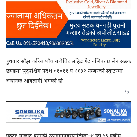
बुधवार साँझ करिब पाँच बजेतिर सहिद गेट नजिक छ लेन सडक
खण्डमा सुदुरपश्चिम प्रदेश ०१०११ प ६६३१ नम्बरको स्कुटरमा
अचानक आगलागी भएको हो।
विज्ञापन
स्कुटर चालक धनगढी उपमहानगरपालिका–४ का ५३ वर्षीय