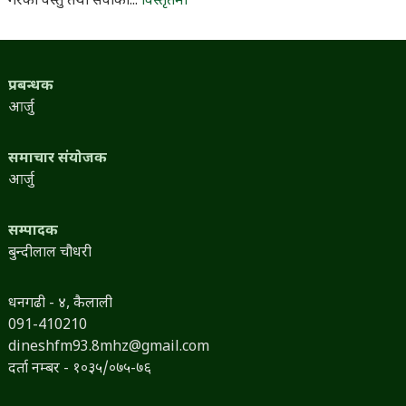
गरेका वस्तु तथा सेवाको...
विस्तृतमा
प्रबन्धक
आर्जु
समाचार संयोजक
आर्जु
सम्पादक
बुन्दीलाल चौधरी
धनगढी - ४, कैलाली
091-410210
dineshfm93.8mhz@gmail.com
दर्ता नम्बर - १०३५/०७५-७६