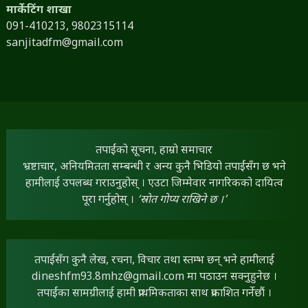
मार्केटिंग शाखा
091-410213,
9802315114
sanjitadfm@gmail.com
तपाईंको सूचना, हाम्रो समाचार
भ्रष्टाचार, अनियमितता सम्बन्धी र अन्य कुनै भिडियो तपाईंसँग छ भने
हामीलाई उपलब्ध गराउनुहोस् । एउटा जिम्मेवार नागरिकको दायित्व
पूरा गर्नुहोस् ।
‘स्रोत गोप्य राखिने छ ।’
तपाईंसँग कुनै लेख, रचना, विचार तथा स्तम्भ छन् भने हामीलाई
dineshfm93.8mhz@gmail.com
मा पठाउन सक्नुहुनेछ ।
तपाईंका सामग्रीलाई हामी प्राथमिकताका साथ प्रकाशित गर्नेछौं ।