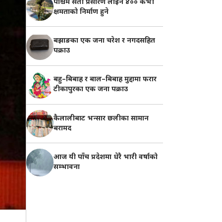
पश्चिम सेती प्रसारण लाइन ४०० केभी
क्षमताको निर्माण हुने
बझाङका एक जना चरेश र नगदसहित
पक्राउ
बहु–बिबाह र बाल–बिबाह मुद्दामा फरार
टीकापुरका एक जना पक्राउ
कैलालीबाट भन्सार छलीका सामान
बरामद
आज यी पाँच प्रदेशमा धेरै भारी वर्षाको
सम्भावना