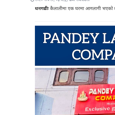
२०८० माघ १२, ०३:५८
खबर संवाददाता
धनगढीः
कैलालीमा एक घरमा आगलागी भएको 