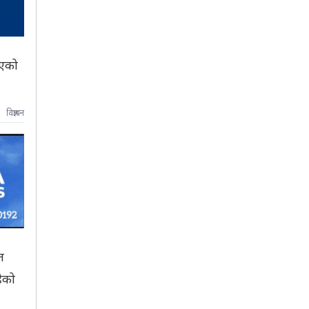
भएको
विज्ञापन
त
ेको