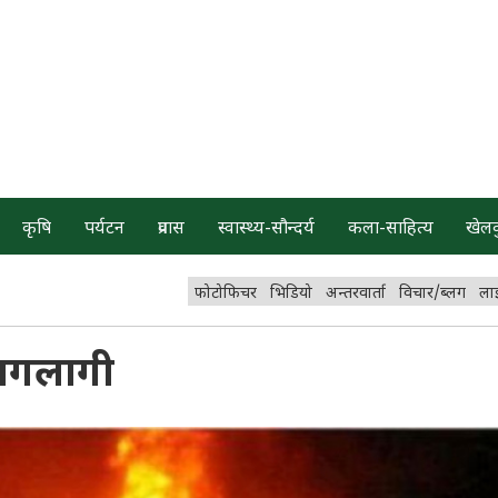
कृषि
पर्यटन
प्रवास
स्वास्थ्य-सौन्दर्य
कला-साहित्य
खेल
फोटोफिचर
भिडियो
अन्तरवार्ता
विचार/ब्लग
ला
आगलागी