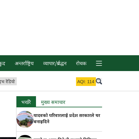
कुद
अन्तर्राष्ट्रिय
व्यापार/प्रर्वद्धन
रोचक
इभ रेडियो
AQI:
114
भर्खरै
मुख्य समाचार
यादवको परिवारलाई प्रदेश सरकारले घर
बनाइदिने