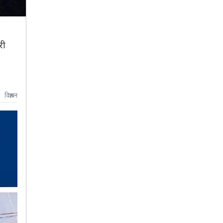
री
विज्ञापन