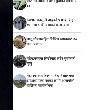
यस्तो छ आज विदेशी मुद्राको विनिमय
दर
देशभर मनसुनी वायुको प्रभाव, केही
स्थानमा भारी वर्षाको सम्भावना
लागूऔषधसहित विभिन्न स्थानबाट २०
जना पक्राउ
महेन्द्रनगरमा सिँढीबाट लडेर युवकको
मृत्यु
गेटा स्वास्थ्य विज्ञान विश्वविद्यालयमा
उपप्राध्यापक पदका लागि अन्तर्वार्ता
तालिका सार्वजनिक