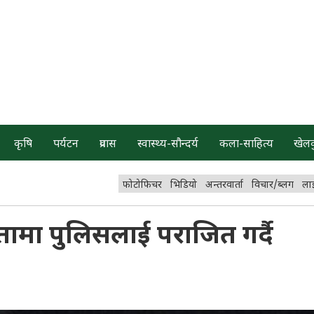
कृषि
पर्यटन
प्रवास
स्वास्थ्य-सौन्दर्य
कला-साहित्य
खेल
फोटोफिचर
भिडियो
अन्तरवार्ता
विचार/ब्लग
ला
गितामा पुलिसलाई पराजित गर्दै