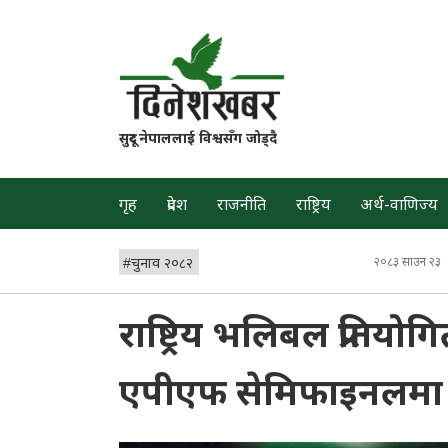
सुदूर नेपाललाई विश्वसँग जोड्दै
गृह
प्रदेश
राजनीति
राष्ट्रिय
अर्थ-वाणिज्य
#
चुनाव २०८२
२०८३ साउन २३
राष्ट्रिय भलिबल प्रतियो
एपीएफ सेमिफाइनलमा