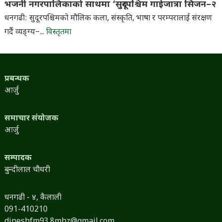
भजनी नगरपालिकाको साथमा ‘सुदूरपश्चिम गाईजात्रा सिजन–२
धनगढी: सुदूरपश्चिमको मौलिक कला, संस्कृति, भाषा र परम्परालाई संरक्षण
गर्दै व्यङ्ग्य–...
विस्तृतमा
प्रबन्धक
आर्जु
समाचार संयोजक
आर्जु
सम्पादक
बुन्दीलाल चौधरी
धनगढी - ४, कैलाली
091-410210
dineshfm93.8mhz@gmail.com