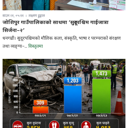
साउन २१, ०५:११
लक्ष्मण ढुङ्गाल
जोशिपुर गाउँपालिकाको साथमा ‘सुदूरपश्चिम गाईजात्रा
सिर्जना–२’
धनगढी। सुदूरपश्चिमको मौलिक कला, संस्कृति, भाषा र परम्पराको संरक्षण
तथा व्यङ्ग्य–...
विस्तृतमा