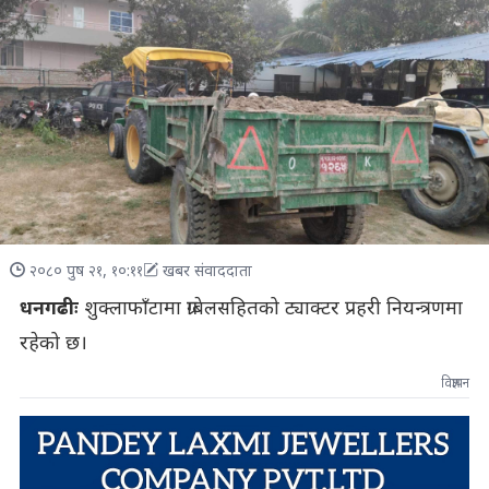
२०८० पुष २१, १०:११
खबर संवाददाता
धनगढीः
शुक्लाफाँटामा ग्राबेलसहितको ट्याक्टर प्रहरी नियन्त्रणमा
रहेको छ।
विज्ञापन