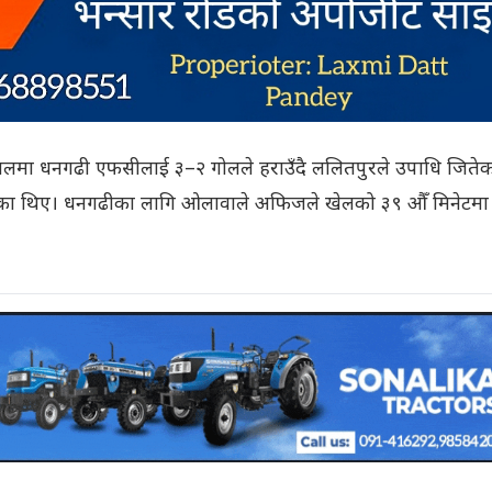
मा धनगढी एफसीलाई ३–२ गोलले हराउँदै ललितपुरले उपाधि जितेक
रेका थिए। धनगढीका लागि ओलावाले अफिजले खेलको ३९ औँ मिनेटमा