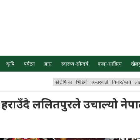
कृषि
पर्यटन
प्रवास
स्वास्थ्य-सौन्दर्य
कला-साहित्य
खेल
फोटोफिचर
भिडियो
अन्तरवार्ता
विचार/ब्लग
ला
राउँदै ललितपुरले उचाल्यो नेप