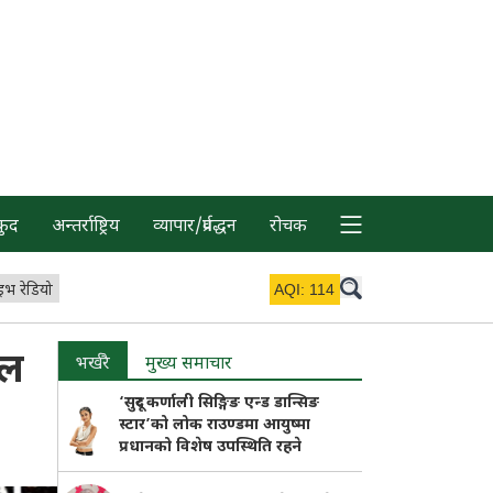
कुद
अन्तर्राष्ट्रिय
व्यापार/प्रर्वद्धन
रोचक
इभ रेडियो
AQI:
114
ाल
भर्खरै
मुख्य समाचार
‘सुदूर कर्णाली सिङ्गिङ एन्ड डान्सिङ
स्टार’को लोक राउण्डमा आयुष्मा
प्रधानको विशेष उपस्थिति रहने