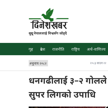
सुदूर नेपाललाई विश्वसँग जोड्दै
गृह
प्रदेश
राजनीति
राष्ट्रिय
अर्थ-वाणिज्य
#
चुनाव २०८२
२०८३ साउन २२
धनगढीलाई ३–२ गोलले ह
सुपर लिगको उपाधि