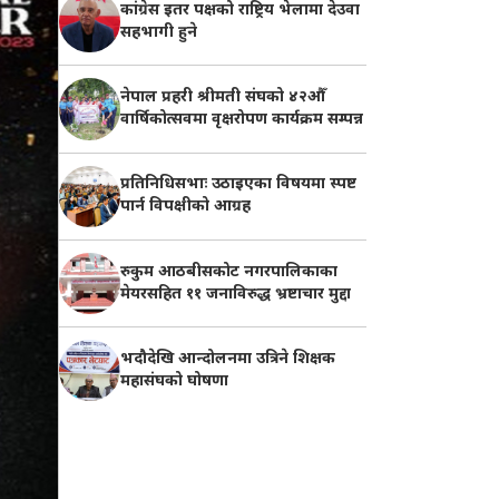
कांग्रेस इतर पक्षको राष्ट्रिय भेलामा देउवा
सहभागी हुने
नेपाल प्रहरी श्रीमती संघको ४२औँ
वार्षिकोत्सवमा वृक्षरोपण कार्यक्रम सम्पन्न
प्रतिनिधिसभाः उठाइएका विषयमा स्पष्ट
पार्न विपक्षीको आग्रह
रुकुम आठबीसकोट नगरपालिकाका
मेयरसहित ११ जनाविरुद्ध भ्रष्टाचार मुद्दा
भदौदेखि आन्दोलनमा उत्रिने शिक्षक
महासंघको घोषणा